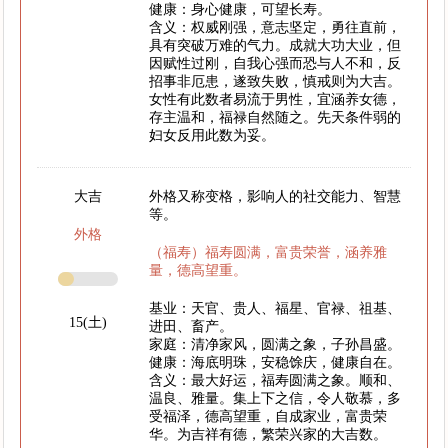
健康：身心健康，可望长寿。
含义：权威刚强，意志坚定，勇往直前，
具有突破万难的气力。成就大功大业，但
因赋性过刚，自我心强而恐与人不和，反
招事非厄患，遂致失败，慎戒则为大吉。
女性有此数者易流于男性，宜涵养女德，
存主温和，福禄自然随之。先天条件弱的
妇女反用此数为妥。
大吉
外格又称变格，影响人的社交能力、智慧
等。
外格
（福寿）福寿圆满，富贵荣誉，涵养雅
量，德高望重。
基业：天官、贵人、福星、官禄、祖基、
15(土)
进田、畜产。
家庭：清净家风，圆满之象，子孙昌盛。
健康：海底明珠，安稳馀庆，健康自在。
含义：最大好运，福寿圆满之象。顺和、
温良、雅量。集上下之信，令人敬慕，多
受福泽，德高望重，自成家业，富贵荣
华。为吉祥有德，繁荣兴家的大吉数。