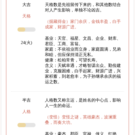
大吉
天格数是先祖留传下来的，和其他数结合
对人产生影响，单独不论凶吉。
天格
（掘藏得金）家门余庆，金钱丰盈，白手
成家，财源广进。
基业：天官、福星、文昌、企业、财库、
24(火)
君臣、工商、富翁。
家庭：不依祖业而立身，家庭圆满，兄弟
和睦，但应保持清正无私。
健康：松柏常青，可望长寿。
含义：天赋幸遇，才略智谋出众。勤俭建
业，克服困难，白手起家。财源广进，兴
家积蓄，到老愈丰，为子孙继承余庆的福
运之数。
半吉
人格数又称主运，是姓名的中心点，影响
人一生的命运。
人格
（变怪）变怪之谜，英雄豪杰，波澜重
叠，而奏大功。
基业：豪杰、郡臣、官禄、侠义、红艳、