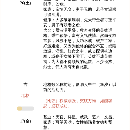
26(土)
财库、凶危。
家庭：亲情无义，妻子无助，若子女温顺
可得圆满。
健康：大多破家病弱，先天带金者可望平
安，男子有双妻之虑。
含义：属波澜重叠，数奇变怪的英雄运
格。秉性颖悟，富有义气侠情。然而变故
常多，风波不息，大功不成，破产亡家，
好运难遂。又因为他格的配合不宜，或陷
放逆、淫乱、短命之中，或丧配偶枕边
寒，或丧子女膝下零丁。英雄不成英雄
祸，为大都不得顺境的运数。不少怪杰、
烈士、伟人则有出自此数。
吉
地格数又称前运，影响人中年（36岁）以
前的活动力。
地格
（刚强）权威刚强，突破万难，如能容
忍，必获成功。
基业：天官、将星、威武、艺术、文昌。
17(金)
家庭：可望圆满，女性能涵养女德则贤
慧。