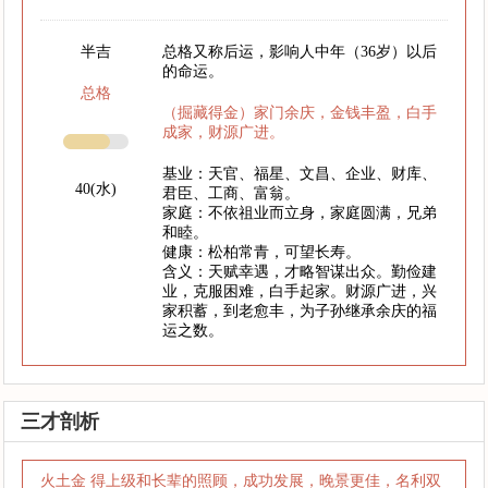
半吉
总格又称后运，影响人中年（36岁）以后
的命运。
总格
（掘藏得金）家门余庆，金钱丰盈，白手
成家，财源广进。
基业：天官、福星、文昌、企业、财库、
40(水)
君臣、工商、富翁。
家庭：不依祖业而立身，家庭圆满，兄弟
和睦。
健康：松柏常青，可望长寿。
含义：天赋幸遇，才略智谋出众。勤俭建
业，克服困难，白手起家。财源广进，兴
家积蓄，到老愈丰，为子孙继承余庆的福
运之数。
三才剖析
火土金 得上级和长辈的照顾，成功发展，晚景更佳，名利双