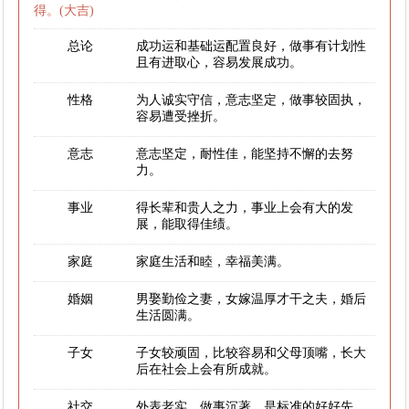
得。(大吉)
总论
成功运和基础运配置良好，做事有计划性
且有进取心，容易发展成功。
性格
为人诚实守信，意志坚定，做事较固执，
容易遭受挫折。
意志
意志坚定，耐性佳，能坚持不懈的去努
力。
事业
得长辈和贵人之力，事业上会有大的发
展，能取得佳绩。
家庭
家庭生活和睦，幸福美满。
婚姻
男娶勤俭之妻，女嫁温厚才干之夫，婚后
生活圆满。
子女
子女较顽固，比较容易和父母顶嘴，长大
后在社会上会有所成就。
社交
外表老实，做事沉著，是标准的好好先