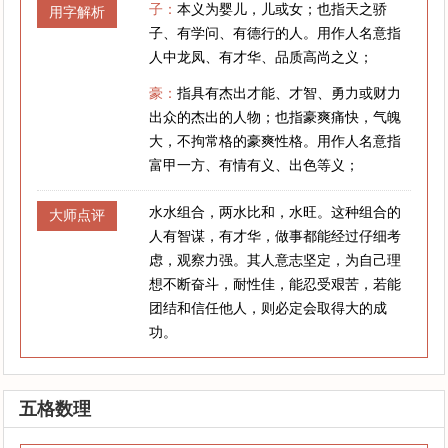
子：
本义为婴儿，儿或女；也指天之骄
用字解析
子、有学问、有德行的人。用作人名意指
人中龙凤、有才华、品质高尚之义；
豪：
指具有杰出才能、才智、勇力或财力
出众的杰出的人物；也指豪爽痛快，气魄
大，不拘常格的豪爽性格。用作人名意指
富甲一方、有情有义、出色等义；
水水组合，两水比和，水旺。这种组合的
大师点评
人有智谋，有才华，做事都能经过仔细考
虑，观察力强。其人意志坚定，为自己理
想不断奋斗，耐性佳，能忍受艰苦，若能
团结和信任他人，则必定会取得大的成
功。
五格数理