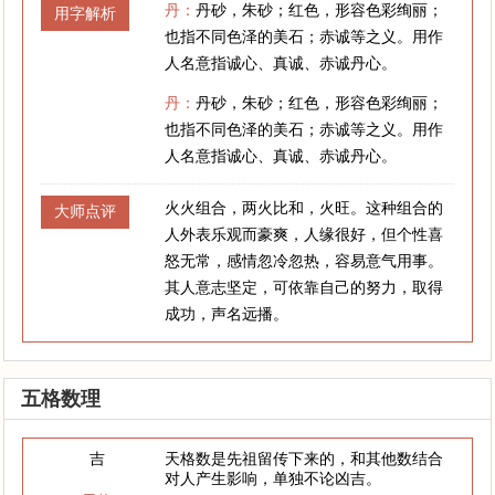
丹：
丹砂，朱砂；红色，形容色彩绚丽；
用字解析
也指不同色泽的美石；赤诚等之义。用作
人名意指诚心、真诚、赤诚丹心。
丹：
丹砂，朱砂；红色，形容色彩绚丽；
也指不同色泽的美石；赤诚等之义。用作
人名意指诚心、真诚、赤诚丹心。
火火组合，两火比和，火旺。这种组合的
大师点评
人外表乐观而豪爽，人缘很好，但个性喜
怒无常，感情忽冷忽热，容易意气用事。
其人意志坚定，可依靠自己的努力，取得
成功，声名远播。
五格数理
吉
天格数是先祖留传下来的，和其他数结合
对人产生影响，单独不论凶吉。