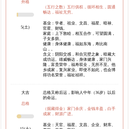
外格
（五行之数）五行俱权，循环相生，圆通
畅达，福祉无穷。
基业：学者、祖业、文昌、福星、暗禄、
5(土)
官星、财钱。
家庭：上下敦睦，相互合作，可望圆满，
子女多荫。
健康：身体健康，福如东海，寿比南
山，。
含义：阴阳交感，和合完壁之象，暗藏大
成功运。雄威畅达，身体健康，家门兴
隆，富贵荣华，福寿双全，无所不至。他
乡成家，复兴家业。即使不如此，也会博
得功名荣誉，福祉祯祥。
大吉
总格又称后运，影响人中年（36岁）以后
的命运。
总格
（掘藏得金）家门余庆，金钱丰盈，白手
成家，财源广进。
基业：天官、福星、文昌、企业、财库、
15(土)