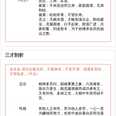
君臣、工商、富翁。
家庭：不依祖业而立身，家庭圆满，兄弟
和睦。
健康：松柏常青，可望长寿。
含义：天赋幸遇，才略智谋出众。勤俭建
业，克服困难，白手起家。财源广进，兴
家积蓄，到老愈丰，为子孙继承余庆的福
运之数。
三才剖析
金木金 成功运被压抑，不能伸张，不安不满，境遇多变动，
灾害较多。(半吉)
总论
精神多苦闷，困难重重之象，六亲难靠，
靠自力更生，能克服艰难而成功者有之，
又有外伤、多病之兆，大都中年前劳碌不
安。
性格
有助人之本性，而为他人多劳，一心一意
为赚钱而努力，也有中途自暴自弃而沦落