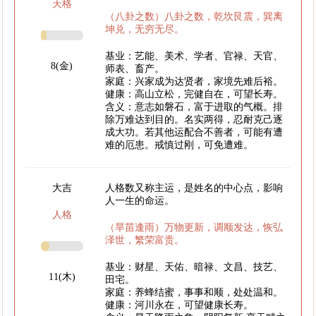
天格
（八卦之数）八卦之数，乾坎艮震，巽离
坤兑，无穷无尽。
基业：艺能、美术、学者、官禄、天官、
8(金)
师表、畜产。
家庭：兴家成为达贤者，家境先难后裕。
健康：高山立松，完健自在，可望长寿。
含义：意志如磐石，富于进取的气概。排
除万难达到目的。名实两得，忍耐克己逐
成大功。若其他运配合不善者，可能有遭
难的厄患。戒慎过刚，可免遭难。
大吉
人格数又称主运，是姓名的中心点，影响
人一生的命运。
人格
（旱苗逢雨）万物更新，调顺发达，恢弘
泽世，繁荣富贵。
基业：财星、天佑、暗禄、文昌、技艺、
11(木)
田宅。
家庭：养蜂结蜜，事事和顺，处处温和。
健康：河川永在，可望健康长寿。