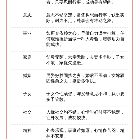
者，只要忍耐行事，成功是有望的。
意志
意志不够坚定，常凭构想而行事，缺乏实
际，耐力不足，处事会有冲动之象。
事业
如摒弃依赖之心，早做自力谋生打算，任
何艰难挫折当做一种大考验，培养耐力自
能成功。
家庭
父母无荫，六亲无助，夫妻多争吵，子女
不敬，家庭欠温暖。
婚姻
男娶好胜固执之妻，婚后不圆满；女嫁顽
固性急之夫，婚后多争执。
子女
子女个性顽强，与父母意见不和，从小要
多予管教。
社交
人缘社交均不错，心情时好时坏不稳定，
往外发展，成功较快。
精神
外表乐观，事事难如愿，心情多苦闷，精
神不安定。