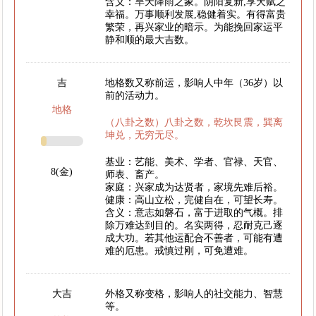
含义：旱天降雨之象。阴阳复新,享天赋之
幸福。万事顺利发展,稳健着实。有得富贵
繁荣，再兴家业的暗示。为能挽回家运平
静和顺的最大吉数。
吉
地格数又称前运，影响人中年（36岁）以
前的活动力。
地格
（八卦之数）八卦之数，乾坎艮震，巽离
坤兑，无穷无尽。
基业：艺能、美术、学者、官禄、天官、
8(金)
师表、畜产。
家庭：兴家成为达贤者，家境先难后裕。
健康：高山立松，完健自在，可望长寿。
含义：意志如磐石，富于进取的气概。排
除万难达到目的。名实两得，忍耐克己逐
成大功。若其他运配合不善者，可能有遭
难的厄患。戒慎过刚，可免遭难。
大吉
外格又称变格，影响人的社交能力、智慧
等。