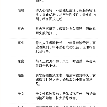
您的。
性格
待人心性急，不耐独处生活，头脑急智活
泼，举止优雅，易与异性接近，外柔而内
刚，稍有固执之感。
意志
意志不够坚定，做事计划欠周详，但能忍
耐失败的打击。
事业
您的人生考验较长，中年前奔波劳苦，事
业难顺利，中年后有成功机会，但须相当
忍耐行事。
家庭
与长上意见不和，夫妻一时圆满，终会离
异或争执不休。
婚姻
男娶好胜性急之妻，婚后幸福难持久；女
嫁得过且过之夫，婚后常为小事而闹意
见。
子女
子女性格较孤独，身体状况不佳，与父母
感情不融洽，长大后恐难靠。