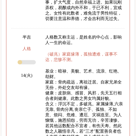
事，扩大气度，自然幸福上进。如果玩刚
弄权，易酿成内外不和，于已不利，宜戒
之。女性有此数者，难免流于男性特征，
切要注意温和养德，才会吉利而无过失。
半吉
人格数又称主运，是姓名的中心点，影响
人一生的命运。
人格
（破兆）家庭缘薄，孤独遭难，谋事不
达，悲惨不测。
基业：暗禄、美貌、艺术、流浪、红艳、
14(火)
劫财。
家庭：骨肉疏远，离祖迁居。自家兄弟全
无份，外处交友却有缘。
健康：皮肤病、感冒、风邪，先天五行相
合者则健康。此数之男女均属好貌。
含义：浮沉不定，多破兆。家属缘薄,六亲
无靠, 骨肉分离,丧亲亡子、孤独、不如
意、烦闷、危难、遭厄、灾祸迭至。为人
慷慨，施恩招怨，劳而无功，辛苦凄惨。
若其他运数配合不宜者，有伤天寿。然此
数之人颖悟非凡，若“三才”配置善良者也