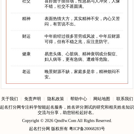
社交
喜好面子摆排场，性急易与人冲突，人缘
不错，社交不甚圆满。
精神
表面热情大方，其实精神不安，内心又苦
闷，有苦说不出。
财运
中年前经过很多苦劳或风波，中年后财源
可得，但有不稳之兆，应注意防守。
健康
易患头痛、心脏病、精神衰弱或分裂症、
妇人病等，更有急病、遭难等危险。
老运
晚景财源不缺，家庭多是非，精神烦闷不
安。
关于我们
|
免责声明
|
隐私政策
|
帮助中心
|
网站地图
|
联系我们
起名打分网专注科学智能起名服务，姓名评分测试的研究和相关姓名知识
交流与分享，助您轻松起好名。
Copyright © 2026
Qmdfw.Com
All Rights Reserved.
起名打分网
版权所有
粤ICP备20068283号