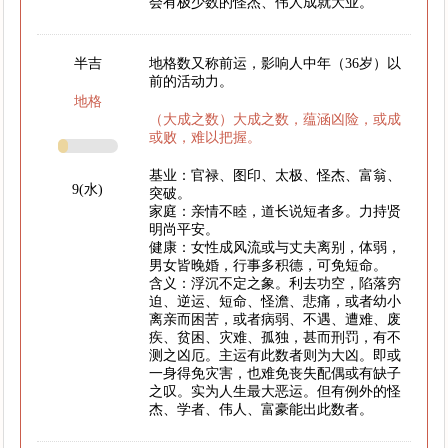
会有极少数的怪杰、伟人成就大业。
半吉
地格数又称前运，影响人中年（36岁）以
前的活动力。
地格
（大成之数）大成之数，蕴涵凶险，或成
或败，难以把握。
基业：官禄、图印、太极、怪杰、富翁、
9(水)
突破。
家庭：亲情不睦，道长说短者多。力持贤
明尚平安。
健康：女性成风流或与丈夫离别，体弱，
男女皆晚婚，行事多积德，可免短命。
含义：浮沉不定之象。利去功空，陷落穷
迫、逆运、短命、怪澹、悲痛，或者幼小
离亲而困苦，或者病弱、不遇、遭难、废
疾、贫困、灾难、孤独，甚而刑罚，有不
测之凶厄。主运有此数者则为大凶。即或
一身得免灾害，也难免丧失配偶或有缺子
之叹。实为人生最大恶运。但有例外的怪
杰、学者、伟人、富豪能出此数者。