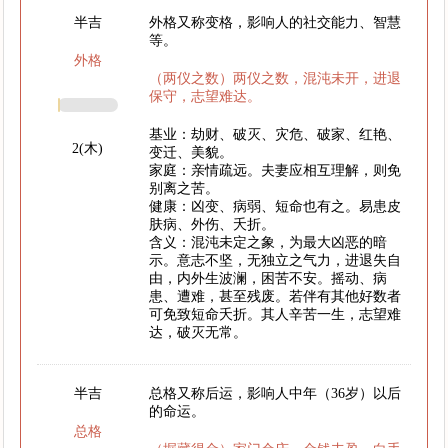
半吉
外格又称变格，影响人的社交能力、智慧
等。
外格
（两仪之数）两仪之数，混沌未开，进退
保守，志望难达。
基业：劫财、破灭、灾危、破家、红艳、
2(木)
变迁、美貌。
家庭：亲情疏远。夫妻应相互理解，则免
别离之苦。
健康：凶变、病弱、短命也有之。易患皮
肤病、外伤、夭折。
含义：混沌未定之象，为最大凶恶的暗
示。意志不坚，无独立之气力，进退失自
由，内外生波澜，困苦不安。摇动、病
患、遭难，甚至残废。若伴有其他好数者
可免致短命夭折。其人辛苦一生，志望难
达，破灭无常。
半吉
总格又称后运，影响人中年（36岁）以后
的命运。
总格