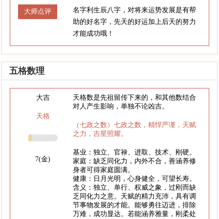
名字利生辰八字，对将来运势发展是有帮
大师点评
助的好名字，先天的好运加上后天的努力
才能成功哦！
五格数理
大吉
天格数是先祖留传下来的，和其他数结合
对人产生影响，单独不论凶吉。
天格
（七政之数）七政之数，精悍严谨，天赋
之力，吉星照耀。
基业：独立、官禄、进取、技术、刚硬。
7(金)
家庭：缺乏同化力，内外不合，善涵养修
身者可得家庭圆满。
健康：日月光明，心身健全，可望长寿。
含义：独立、单行、权威之象，过刚而缺
乏同化力之意。天赋的精力充沛，具有调
节事物发展的才能。能够勇往迈进，排除
万难，成功显达。若能涵养雅量，刚柔处