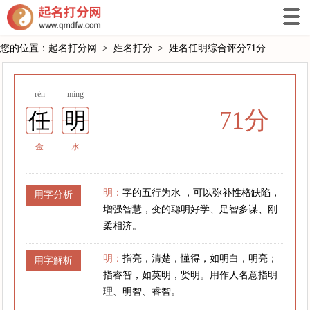
您的位置：
起名打分网
>
姓名打分
>
姓名任明综合评分71分
rén
míng
71分
任
明
金
水
明：
字的五行为水 ，可以弥补性格缺陷，
用字分析
增强智慧，变的聪明好学、足智多谋、刚
柔相济。
明：
指亮，清楚，懂得，如明白，明亮；
用字解析
指睿智，如英明，贤明。用作人名意指明
理、明智、睿智。