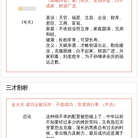
（掘藏得金）家门余庆，金钱丰盈，白手
成家，财源广进。
基业：天官、福星、文昌、企业、财库、
14(火)
君臣、工商、富翁。
家庭：不依祖业而立身，家庭圆满，兄弟
和睦。
健康：松柏常青，可望长寿。
含义：天赋幸遇，才略智谋出众。勤俭建
业，克服困难，白手起家。财源广进，兴
家积蓄，到老愈丰，为子孙继承余庆的福
运之数。
三才剖析
金火水 成功运被压抑，不能成功，宜谨慎行事。(半吉)
总论
这种很不幸的配置被您碰上了，中年以前
不知要经过多少的挫折苦闷，又有急厄灾
变要您去克服，漫长的黑夜总有过去的时
候，拿出魄力及耐力，最后成功还是属于