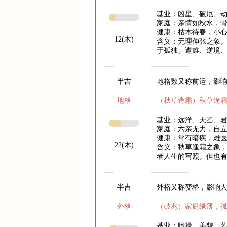
基业：凶星、破厄、
家庭：亲情如秋水，
健康：枯木待春，小心
12(木)
含义：无理伸张之象。
于孤独、遭难、逆境
半吉
地格数又称前运，影响
地格
（秋草逢霜）秋草逢
基业：远洋、天乙、
家庭：六亲无力，自
健康：常有暗疾，难
22(木)
含义：秋草逢霜之象
者人生的写照。但也
半吉
外格又称变格，影响
外格
（破兆）家庭缘薄，
基业：暗禄、美貌、