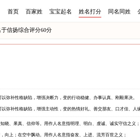
首页
百家姓
宝宝起名
姓名打分
同名同姓
名于信扬综合评分60分
可以弥补性格缺陷，增强决断力，变的行动稳健、办事认真、刚毅果决。
可以弥补性格缺陷，增强主动性，变的热情好礼、善交朋友、口才佳、人
、知晓、果真、信仰等。用作人名意指明理、明白、虔诚、诚实守信之义
举，向上；在空中飘动。用作人名意指奋发、上进、流芳百世之义；