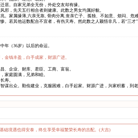
祖迁居。自家兄弟全无份，外处交友却有缘。
、风邪，先天五行相合者则健康。此数之男女均属好貌。
兆。家属缘薄,六亲无靠, 骨肉分离,丧亲亡子、孤独、不如意、烦闷、
惨。若其他运数配合不宜者，有伤天寿。然此数之人颖悟非凡，若“三才
中年（36岁）以后的命运。
庆，金钱丰盈，白手成家，财源广进。
文昌、企业、财库、君臣、工商、富翁。
身，家庭圆满，兄弟和睦。
望长寿。
略智谋出众。勤俭建业，克服困难，白手起家。财源广进，兴家积蓄，到
基础境遇也得安泰，终生享受幸福繁荣长寿的吉配。(大吉)