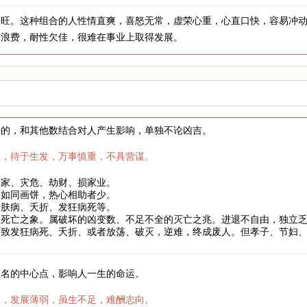
火旺。这种组合的人性情直爽，喜怒无常，虚荣心重，心直口快，容易冲
较浪费，耐性欠佳，很难在事业上取得发展。
来的，和其他数结合对人产生影响，单独不论凶吉。
数，待于生发，万事慎重，不具营谋。
破家、灾危、劫财、损家业。
弟如同画饼，热心相助者少。
皮肤病、夭折、发狂病死等。
败死亡之象。属破坏的凶变数、不足不全的灭亡之兆。进退不自由，独立
而致发狂病死、夭折、或者放荡、破灭，逆难，终成废人。但孝子、节妇
姓名的中心点，影响人一生的命运。
数，发展薄弱，虽生不足，难酬志向。