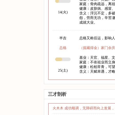
家庭：骨肉疏远，离
健康：皮肤病、感冒
14(火)
含义：浮沉不定，多破
怨，劳而无功，辛苦凄
成就大业。
半吉
总格又称后运，影响人
总格
（掘藏得金）家门余
基业：天官、福星、
家庭：不依祖业而立
健康：松柏常青，可
25(土)
含义：天赋幸遇，才
三才剖析
火木木 成功顺调，无障碍而向上发展，