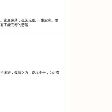
。家庭缘薄，孤苦无依, 一生寂寞。陷
至有不能完寿的悲运。
挫折困难，孤寂乏力，逆境不平，为此数