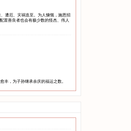
危难、遭厄、灾祸迭至。为人慷慨，施恩招
”配置善良者也会有极少数的怪杰、伟人
老愈丰，为子孙继承余庆的福运之数。