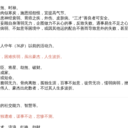
劫煞、时禄。
骨肉似寒炭，施恩招怨恨，宜提高气节。
患神经衰弱、胃癌之疾，外伤、皮肤病。“三才”善良者可安全。
妄顾自身薄弱无力，企图做力不从心的事，反致失败。遇事易生不足之心
、病弱、不如意等困境中，或因其他运的配合不善而导致意外的失败，甚
人中年（36岁）以前的活动力。
霜，困难疾弱，虽出豪杰，人生波折。
君臣、将星、劫煞、破财。
立成家。
医或短命。
，脆弱无力。骨肉离散，孤独生涯，百事不如意，徒劳无功，懦弱病弱，
有伟人、豪杰出此数者，不过其人生多波折。
人的社交能力、智慧等。
孤独遭难，谋事不达，悲惨不测。
艺术、流浪、红艳、劫财。