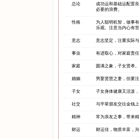
总论
成功运和基础运配置
必要的浪费。
性格
为人聪明机智，做事
乐观。注意当内心有
意志
意志坚定，注重实际
事业
有进取心，对家庭责
家庭
圆满之象，子女贤孝
婚姻
男娶贤慧之妻，但要
子女
子女身体健康又活泼
社交
与平辈朋友交往金钱
精神
常为亲友之事，带来
财运
财运佳，物质丰富，