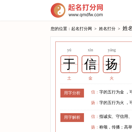
姓
您的位置：
起名打分网
>
姓名打分
>
yú
xìn
yáng
于
信
扬
土
金
火
信：
字的五行为金 ，
用字分析
扬：
字的五行为火 ，
信：
指诚实、守信用
用字解析
扬：
称颂，传播；高