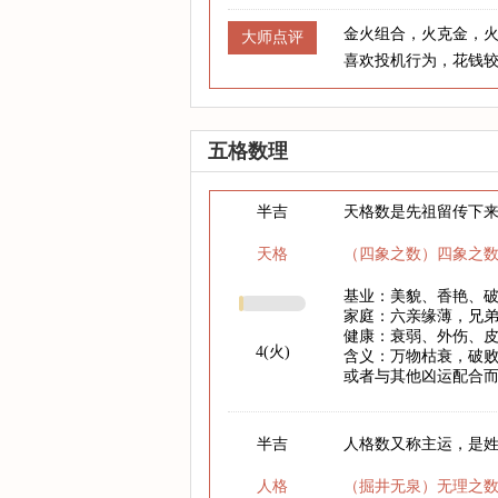
金火组合，火克金，
大师点评
喜欢投机行为，花钱
五格数理
半吉
天格数是先祖留传下
天格
（四象之数）四象之
基业：美貌、香艳、
家庭：六亲缘薄，兄
健康：衰弱、外伤、
4(火)
含义：万物枯衰，破
或者与其他凶运配合
半吉
人格数又称主运，是
人格
（掘井无泉）无理之