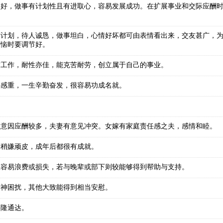
良好，做事有计划性且有进取心，容易发展成功。在扩展事业和交际应酬
有计划，待人诚恳，做事坦白，心情好坏都可由表情看出来，交友甚广，
苦恼时要调节好。
与工作，耐性亦佳，能克苦耐劳，创立属于自己的事业。
任感重，一生辛勤奋发，很容易功成名就。
。
注意因应酬较多，夫妻有意见冲突。女嫁有家庭责任感之夫，感情和睦。
，稍嫌顽皮，成年后都很有成就。
上容易浪费或损失，若与晚辈或部下则较能够得到帮助与支持。
精神困扰，其他大致能得到相当安慰。
兴隆通达。