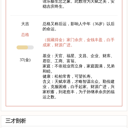
谓乐极生悲之象。此数理为天赋之美，安
稳吉庆终生。
大吉
总格又称后运，影响人中年（36岁）以后
的命运。
总格
（掘藏得金）家门余庆，金钱丰盈，白手
成家，财源广进。
基业：天官、福星、文昌、企业、财库、
37(金)
君臣、工商、富翁。
家庭：不依祖业而立身，家庭圆满，兄弟
和睦。
健康：松柏常青，可望长寿。
含义：天赋幸遇，才略智谋出众。勤俭建
业，克服困难，白手起家。财源广进，兴
家积蓄，到老愈丰，为子孙继承余庆的福
运之数。
三才剖析