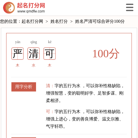
您的位置：
起名打分网
>
姓名打分
>
姓名严清可综合评分100分
yán
qīng
kè
100分
严
清
可
木
水
木
清：
字的五行为水 ，可以弥补性格缺陷，
用字分析
增强智慧，变的聪明好学、足智多谋、刚
柔相济。
可：
字的五行为木 ，可以弥补性格缺陷，
增强上进心，变的善良博爱、温文尔雅、
气宇轩昂。