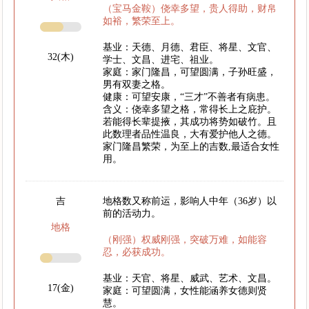
（宝马金鞍）侥幸多望，贵人得助，财帛
如裕，繁荣至上。
基业：天德、月德、君臣、将星、文官、
32(木)
学士、文昌、进宅、祖业。
家庭：家门隆昌，可望圆满，子孙旺盛，
男有双妻之格。
健康：可望安康，“三才”不善者有病患。
含义：侥幸多望之格，常得长上之庇护。
若能得长辈提掖，其成功将势如破竹。且
此数理者品性温良，大有爱护他人之德。
家门隆昌繁荣，为至上的吉数,最适合女性
用。
吉
地格数又称前运，影响人中年（36岁）以
前的活动力。
地格
（刚强）权威刚强，突破万难，如能容
忍，必获成功。
基业：天官、将星、威武、艺术、文昌。
17(金)
家庭：可望圆满，女性能涵养女德则贤
慧。