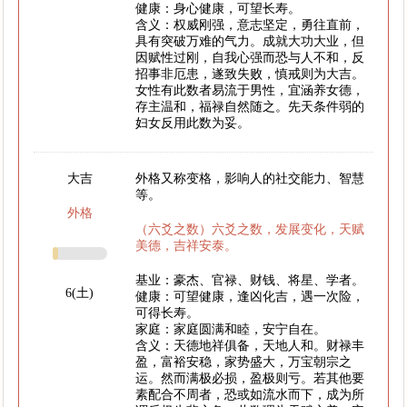
健康：身心健康，可望长寿。
含义：权威刚强，意志坚定，勇往直前，
具有突破万难的气力。成就大功大业，但
因赋性过刚，自我心强而恐与人不和，反
招事非厄患，遂致失败，慎戒则为大吉。
女性有此数者易流于男性，宜涵养女德，
存主温和，福禄自然随之。先天条件弱的
妇女反用此数为妥。
大吉
外格又称变格，影响人的社交能力、智慧
等。
外格
（六爻之数）六爻之数，发展变化，天赋
美德，吉祥安泰。
基业：豪杰、官禄、财钱、将星、学者。
6(土)
健康：可望健康，逢凶化吉，遇一次险，
可得长寿。
家庭：家庭圆满和睦，安宁自在。
含义：天德地祥俱备，天地人和。财禄丰
盈，富裕安稳，家势盛大，万宝朝宗之
运。然而满极必损，盈极则亏。若其他要
素配合不周者，恐或如流水而下，成为所