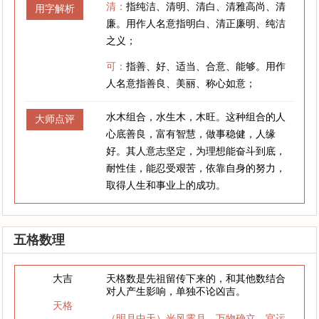
清：
指纯洁、清明、清白、清雅高尚、清
用字解析
廉。用作人名意指明白、清正廉明、纯洁
之义；
可：
指善、好、适当、合意、能够。用作
人名意指善良、美丽、称心如意；
水木组合，水生木，木旺。这种组合的人
大师点评
心底善良，富有智慧，做事稳健，人缘
好。其人意志坚定，为理想能奋斗到底，
耐性佳，能忍受艰苦，依靠自身的努力，
取得人生和事业上的成功。
五格数理
大吉
天格数是先祖留传下来的，和其他数结合
对人产生影响，单独不论凶吉。
天格
（明月中天）光风霁月，万物确立，官运