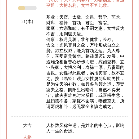
亨通，大搏名利。女性不宜此数。
基业；天官、太极、文昌、哲学、艺术、
21(木)
财库、福禄、首领、君臣、富翁。
家庭：六亲和睦，有子嗣之惠，女性反为
不吉，用则破夫运。
健康：秋月芙蓉，壮年健壮，长寿。
含义：光风霁月之象，万物形成自立之
势。独立权威，能为首领之运。为人尊
仰，享受富贵荣华。路径属迈进发展，中
途难免相当苦心步步而进，宛如登梯。立
业兴家，大博名利，寿禄丰厚，乃贵重的
吉数。女性得此数者，易招灾害，故不宜
之。按《易经》观点女性属阴应助男性，
是为先天的补数，如具备首领之运，即妻
凌夫之格。阴阳生出暗斗，自然不得安
宁，故夫妻难免时常反目，或喜极生悲，
且妇德不备，家庭不圆满，妻便克夫，所
谓两虎相斗，必无双全者慎之戒之。
大吉
人格数又称主运，是姓名的中心点，影响
人一生的命运。
人格