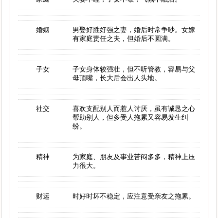
婚姻
男娶好胜好强之妻，婚后时常争吵。女嫁
有家庭责任之夫，但婚后不圆满。
子女
子女身体较强壮，但不听管教，容易与父
母顶嘴，长大后会出人头地。
社交
喜欢支配别人而惹人讨厌，虽有诚恳之心
帮助别人，但多受人拖累又容易发生纠
纷。
精神
为家庭、朋友及事业苦闷多多，精神上压
力很大。
财运
时好时坏不稳定，应注意受亲友之拖累。