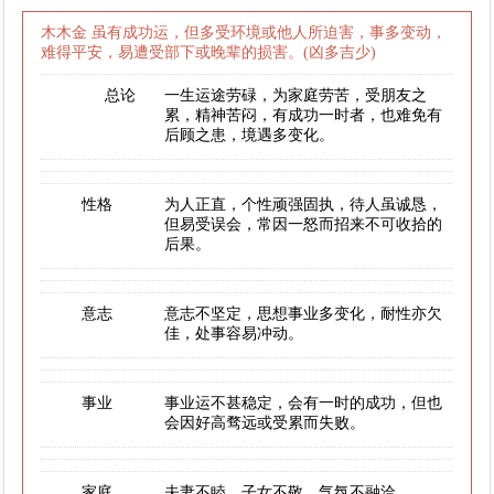
木木金 虽有成功运，但多受环境或他人所迫害，事多变动，
难得平安，易遭受部下或晚辈的损害。(凶多吉少)
总论
一生运途劳碌，为家庭劳苦，受朋友之
累，精神苦闷，有成功一时者，也难免有
后顾之患，境遇多变化。
性格
为人正直，个性顽强固执，待人虽诚恳，
但易受误会，常因一怒而招来不可收拾的
后果。
意志
意志不坚定，思想事业多变化，耐性亦欠
佳，处事容易冲动。
事业
事业运不甚稳定，会有一时的成功，但也
会因好高骛远或受累而失败。
家庭
夫妻不睦，子女不敬，气氛不融洽。