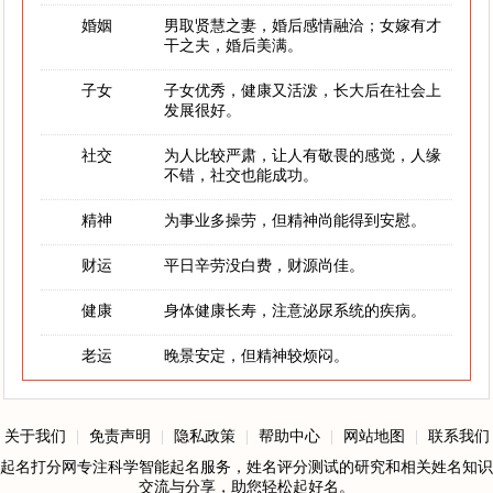
婚姻
男取贤慧之妻，婚后感情融洽；女嫁有才
干之夫，婚后美满。
子女
子女优秀，健康又活泼，长大后在社会上
发展很好。
社交
为人比较严肃，让人有敬畏的感觉，人缘
不错，社交也能成功。
精神
为事业多操劳，但精神尚能得到安慰。
财运
平日辛劳没白费，财源尚佳。
健康
身体健康长寿，注意泌尿系统的疾病。
老运
晚景安定，但精神较烦闷。
关于我们
|
免责声明
|
隐私政策
|
帮助中心
|
网站地图
|
联系我们
起名打分网专注科学智能起名服务，姓名评分测试的研究和相关姓名知识
交流与分享，助您轻松起好名。