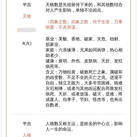
半吉
天格数是先祖留传下来的，和其他数结合
对人产生影响，单独不论凶吉。
天格
（四象之数）四象之数，待于生发，万事
慎重，不具营谋。
基业：美貌、香艳、破家、灾危、劫财、
4(火)
损家业。
家庭：六亲缘薄，兄弟如同画饼，热心相
助者少。
健康：衰弱、外伤、皮肤病、夭折、发狂
病死等。
含义：万物枯衰，破败死亡之象。属破坏
的凶变数、不足不全的灭亡之兆。进退不
自由，独立乏能力，大多辛苦困难。病难
灾厄相继，或者与其他凶运配合而致发狂
病死、夭折、或者放荡、破灭，逆难，终
成废人。但孝子、节妇、怪杰等，也有出
自数者。
半吉
人格数又称主运，是姓名的中心点，影响
人一生的命运。
人格