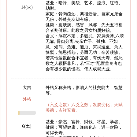
基业：暗禄、美貌、艺术、流浪、红艳、
14(火)
劫财。
家庭：骨肉疏远，离祖迁居。自家兄弟全
无份，外处交友却有缘。
健康：皮肤病、感冒、风邪，先天五行相
合者则健康。此数之男女均属好貌。
含义：浮沉不定，多破兆。家属缘薄,六亲
无靠, 骨肉分离,丧亲亡子、孤独、不如
意、烦闷、危难、遭厄、灾祸迭至。为人
慷慨，施恩招怨，劳而无功，辛苦凄惨。
若其他运数配合不宜者，有伤天寿。然此
数之人颖悟非凡，若“三才”配置善良者也
会有极少数的怪杰、伟人成就大业。
大吉
外格又称变格，影响人的社交能力、智慧
等。
外格
（六爻之数）六爻之数，发展变化，天赋
美德，吉祥安泰。
基业：豪杰、官禄、财钱、将星、学者。
6(土)
健康：可望健康，逢凶化吉，遇一次险，
可得长寿。