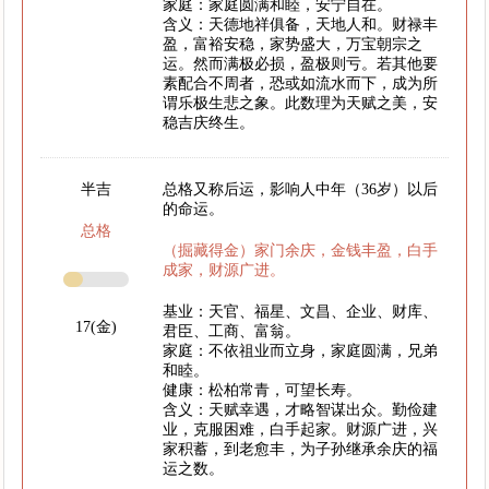
家庭：家庭圆满和睦，安宁自在。
含义：天德地祥俱备，天地人和。财禄丰
盈，富裕安稳，家势盛大，万宝朝宗之
运。然而满极必损，盈极则亏。若其他要
素配合不周者，恐或如流水而下，成为所
谓乐极生悲之象。此数理为天赋之美，安
稳吉庆终生。
半吉
总格又称后运，影响人中年（36岁）以后
的命运。
总格
（掘藏得金）家门余庆，金钱丰盈，白手
成家，财源广进。
基业：天官、福星、文昌、企业、财库、
17(金)
君臣、工商、富翁。
家庭：不依祖业而立身，家庭圆满，兄弟
和睦。
健康：松柏常青，可望长寿。
含义：天赋幸遇，才略智谋出众。勤俭建
业，克服困难，白手起家。财源广进，兴
家积蓄，到老愈丰，为子孙继承余庆的福
运之数。