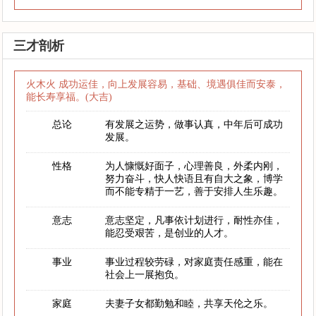
三才剖析
火木火 成功运佳，向上发展容易，基础、境遇俱佳而安泰，
能长寿享福。(大吉)
总论
有发展之运势，做事认真，中年后可成功
发展。
性格
为人慷慨好面子，心理善良，外柔内刚，
努力奋斗，快人快语且有自大之象，博学
而不能专精于一艺，善于安排人生乐趣。
意志
意志坚定，凡事依计划进行，耐性亦佳，
能忍受艰苦，是创业的人才。
事业
事业过程较劳碌，对家庭责任感重，能在
社会上一展抱负。
家庭
夫妻子女都勤勉和睦，共享天伦之乐。