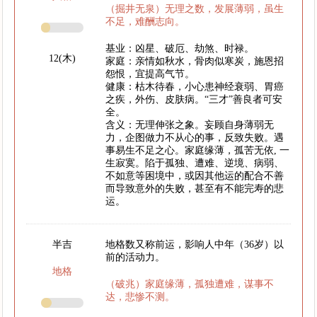
（掘井无泉）无理之数，发展薄弱，虽生
不足，难酬志向。
基业：凶星、破厄、劫煞、时禄。
12(木)
家庭：亲情如秋水，骨肉似寒炭，施恩招
怨恨，宜提高气节。
健康：枯木待春，小心患神经衰弱、胃癌
之疾，外伤、皮肤病。“三才”善良者可安
全。
含义：无理伸张之象。妄顾自身薄弱无
力，企图做力不从心的事，反致失败。遇
事易生不足之心。家庭缘薄，孤苦无依, 一
生寂寞。陷于孤独、遭难、逆境、病弱、
不如意等困境中，或因其他运的配合不善
而导致意外的失败，甚至有不能完寿的悲
运。
半吉
地格数又称前运，影响人中年（36岁）以
前的活动力。
地格
（破兆）家庭缘薄，孤独遭难，谋事不
达，悲惨不测。