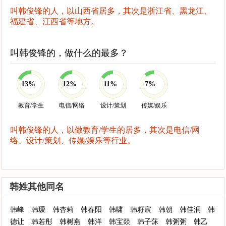
叫韩俊锋的人，以山西省居多，其次是浙江省、黑龙江、
福建省、江西省等地方。
叫韩俊锋的，做什么的最多？
13%
12%
11%
7%
教育/学生
电信/网络
设计/策划
传媒/娱乐
叫韩俊锋的人，以做教育/学生的居多，其次是电信/网
络、设计/策划、传媒/娱乐等行业。
韩姓其他同名
韩峰
韩瑷
韩杏莉
韩春阳
韩啸
韩籽宸
韩朝
韩佳润
韩
德让
韩若彤
韩树燕
韩洋
韩宝燚
韩子莯
韩粥粥
韩乙