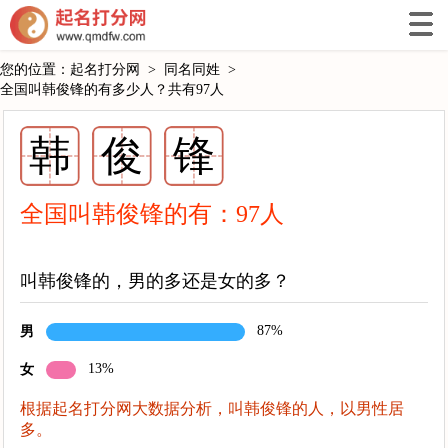
您的位置：
起名打分网
>
同名同姓
>
全国叫韩俊锋的有多少人？共有97人
韩
俊
锋
全国叫韩俊锋的有：
97
人
叫韩俊锋的，男的多还是女的多？
87%
男
13%
女
根据起名打分网大数据分析，叫韩俊锋的人，以男性居
多。