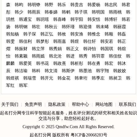
森
韩昀
韩明铮
韩野
韩乐
韩贵吉
韩爱杨
韩志民
韩君
彤
韩少
韩雨辰
韩春娣
韩鹌
韩子琪
韩明国
韩雨桃
韩
玥然
韩通宝
韩玥瑶
韩喜峰
韩宇阳
韩安恬
韩博轩
韩若
扬
韩明钢
韩壮
韩秋云
韩怀瑾
韩迎倩
韩未晞
韩丽霞
韩知杨
韩子琛
韩正弘
韩攸
韩安渔
韩惟念
韩顺
韩磊
韩雯
韩佳利
韩梦彤
韩雨嘉
韩煜
韩仕轩
韩安若
韩正
熠
韩振财
韩立萍
韩秀娟
韩正义
韩诗怡
韩国琪
韩煊
怡
韩素颖
韩雨嫣
韩北沧
韩进
韩秀
韩羽霏
韩佳纹
韩
麟麟
韩爱英
韩书花
韩政熹
韩析彤
韩在勇
韩宏
韩沐
辰
韩洁瑜
韩科
韩文清
韩斯伊
韩墨池
韩宇翔
韩姣姣
韩煜祺
韩瑞雪
韩开元
韩金花
韩聿垳
韩季左
韩昶卫
韩
军红
韩军
关于我们
|
免责声明
|
隐私政策
|
帮助中心
|
网站地图
|
联系我们
起名打分网专注科学智能起名服务，姓名评分测试的研究和相关姓名知识
交流与分享，助您轻松起好名。
Copyright © 2025
Qmdfw.Com
All Rights Reserved.
起名打分网
版权所有
粤ICP备20068283号