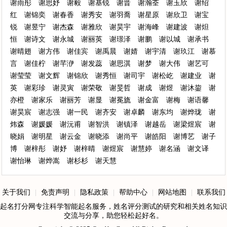
谢雨彤
谢思妤
谢毅
谢基锐
谢晋
谢瀚荃
谢玉欣
谢绍
红
谢锦奕
谢春香
谢秀安
谢羽喬
谢星原
谢欣卫
谢宝
锐
谢昱宁
谢杰森
谢雅欣
谢昊宇
谢海峰
谢建波
谢炟
恒
谢诗文
谢永城
谢丽英
谢璟泽
谢鹏
谢以城
谢承书
谢晴翅
谢方伟
谢佳宾
谢禹晨
谢婧
谢宇清
谢玖江
谢慕
言
谢佳柠
谢芊洢
谢发蕊
谢思淇
谢梦
谢大伟
谢艺可
谢莹莹
谢文辉
谢锦欣
谢秀恒
谢司宇
谢松屹
谢建业
谢
英
谢彩珍
谢灵寅
谢荣敬
谢旻哲
谢成
谢煜
谢沐鋆
谢
亦橙
谢家乐
谢丽芳
谢显
谢冕旒
谢金富
谢梅
谢语馨
谢昊宸
谢志强
谢一民
谢齐安
谢卓麟
谢东均
谢烨珑
谢
炜森
谢媛媛
谢沅甫
谢智洪
谢镇泽
谢越岳
谢梁煜宸
谢
晓娟
谢明星
谢云金
谢晓添
谢尚平
谢皓阳
谢博艺
谢子
博
谢梓彤
谢妤
谢梓晴
谢煜宸
谢慧婷
谢名涵
谢文译
谢怡琳
谢烨嵩
谢杉杉
谢天慧
关于我们
|
免责声明
|
隐私政策
|
帮助中心
|
网站地图
|
联系我们
起名打分网专注科学智能起名服务，姓名评分测试的研究和相关姓名知识
交流与分享，助您轻松起好名。