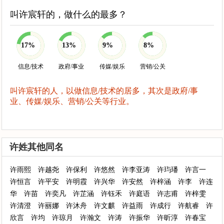
叫许宸轩的，做什么的最多？
17%
13%
9%
8%
信息/技术
政府/事业
传媒/娱乐
营销/公关
叫许宸轩的人，以做信息/技术的居多，其次是政府/事
业、传媒/娱乐、营销/公关等行业。
许姓其他同名
许雨熙
许越尧
许保利
许悠然
许李亚涛
许玙璠
许言一
许恒言
许平安
许明霞
许兴华
许安然
许梓涵
许李
许连
华
许苗
许奕凡
许芷涵
许钰禾
许庭语
许志甫
许梓雯
许清澄
许丽娜
许沐舟
许文麒
许益雨
许成行
许航睿
许
欣言
许均
许琼月
许瀚文
许涛
许振华
许昕淳
许春宝