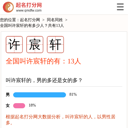
您的位置：
起名打分网
>
同名同姓
>
全国叫许宸轩的有多少人？共有13人
许
宸
轩
全国叫许宸轩的有：
13
人
叫许宸轩的，男的多还是女的多？
81%
男
18%
女
根据起名打分网大数据分析，叫许宸轩的人，以男性居
多。