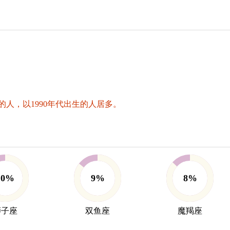
人，以1990年代出生的人居多。
10%
9%
8%
狮子座
双鱼座
魔羯座