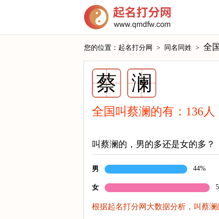
全
您的位置：
起名打分网
>
同名同姓
>
蔡
澜
全国叫蔡澜的有：
136
人
叫蔡澜的，男的多还是女的多？
44%
男
女
根据起名打分网大数据分析，叫蔡澜