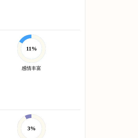
11%
感情丰富
3%