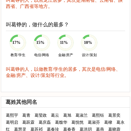
叫葛铮的人，以黑龙江居多，其次是湖南省、云南省、陕
西省、广西省等地方。
叫葛铮的，做什么的最多？
17%
15%
11%
10%
教育/学生
电信/网络
金融/房产
设计/策划
叫葛铮的人，以做教育/学生的居多，其次是电信/网络、
金融/房产、设计/策划等行业。
葛姓其他同名
葛熙宇
葛青
葛莹政
葛云
葛旭
葛淑兰
葛熙钰
葛景奕
葛明启
葛跃霖
葛庆磊
葛馥华
葛悦恍
葛淑芬
葛棣
葛永
红
葛慧灵
葛苏祁
葛春珍
葛春香
葛洪玥
葛燕
葛晓蓉