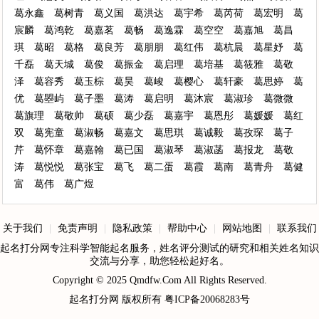
葛永鑫
葛树青
葛义国
葛洪达
葛宇希
葛芮荷
葛宏明
葛
宸麟
葛鸿乾
葛嘉茗
葛畅
葛逸霖
葛空空
葛嘉旭
葛昌
琪
葛昭
葛格
葛良芳
葛朋朋
葛红伟
葛杭晨
葛星妤
葛
千磊
葛天城
葛俊
葛振金
葛启理
葛培基
葛筱雅
葛敬
泽
葛容秀
葛玉棕
葛昊
葛峻
葛樱心
葛轩豪
葛思婷
葛
优
葛曌屿
葛子墨
葛涛
葛启明
葛沐宸
葛淑珍
葛微微
葛旗理
葛敬帅
葛硕
葛少磊
葛嘉宇
葛恩彤
葛媛媛
葛红
双
葛宪童
葛淑畅
葛嘉文
葛思琪
葛诚毅
葛孜琛
葛子
芹
葛怀章
葛嘉翰
葛已国
葛淑琴
葛淑菡
葛报龙
葛敬
涛
葛悦悦
葛张宝
葛飞
葛二蛋
葛霞
葛南
葛青舟
葛健
富
葛伟
葛广煜
关于我们
|
免责声明
|
隐私政策
|
帮助中心
|
网站地图
|
联系我们
起名打分网专注科学智能起名服务，姓名评分测试的研究和相关姓名知识
交流与分享，助您轻松起好名。
Copyright © 2025
Qmdfw.Com
All Rights Reserved.
起名打分网
版权所有
粤ICP备20068283号