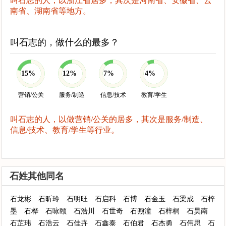
叫石志的人，以浙江省居多，其次是河南省、安徽省、云
南省、湖南省等地方。
叫石志的，做什么的最多？
15%
12%
7%
4%
营销/公关
服务/制造
信息/技术
教育/学生
叫石志的人，以做营销/公关的居多，其次是服务/制造、
信息/技术、教育/学生等行业。
石姓其他同名
石龙彬
石昕玲
石明旺
石启科
石博
石金玉
石梁成
石梓
墨
石桦
石咏颐
石浩川
石世奇
石煦潼
石梓桐
石昊南
石芷玮
石浩云
石佳卉
石鑫泰
石伯君
石杰勇
石伟思
石