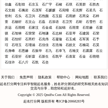
佳鑫
石彰煌
石京玉
石广宇
石峻
石琪
石英群
石胜杰
石文靓
石佩岩
石茂军
石媛媛
石宛曈
石克辉
石若凡
石
世利
石头
石卫兴
石煦颜
石玉茹
石雨娇
石芮朵
石梓
萱
石杨轩
石文山
石磊
石添语
石卫芳
石昕
石雪竹
石
庆远
石雨晴
石家汶
石金成
石如锦
石雨萱
石世赫
石茵
骐
石智林
石荣荣
石翊谦
石志林
石亚琴
石建国
石荣
国
石怡轩
石芮柠
石兆伟
石凝璇
石玉咸
石军英
石予
珵
石培玉
石瑾涵
石佳佳
石浩瀚
石皓文
石楠花
石昊
石身峰
石恩赫
石振华
石九
石幸飞
石翰文
石露露
石云
雷
石亚轩
石昕霖
石新生
石凯平
石喜富
石金
石萌萌
石佳许
石八斤
石凯
石垒
关于我们
|
免责声明
|
隐私政策
|
帮助中心
|
网站地图
|
联系我们
起名打分网专注科学智能起名服务，姓名评分测试的研究和相关姓名知识
交流与分享，助您轻松起好名。
Copyright © 2025
Qmdfw.Com
All Rights Reserved.
起名打分网
版权所有
粤ICP备20068283号