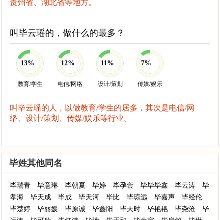
贵州省、湖北省等地方。
叫毕云瑶的，做什么的最多？
13%
12%
11%
7%
教育/学生
电信/网络
设计/策划
传媒/娱乐
叫毕云瑶的人，以做教育/学生的居多，其次是电信/网
络、设计/策划、传媒/娱乐等行业。
毕姓其他同名
毕瑞青
毕意琳
毕朝夏
毕婷
毕孕套
毕毕毕鑫
毕云涛
毕
孝海
毕天成
毕成
毕天河
毕比
毕琼远
毕嘉声
毕经伦
毕楚婷
毕丽媛
毕原诚
毕鑫阳
毕天时
毕艳艳
毕尧沧
毕