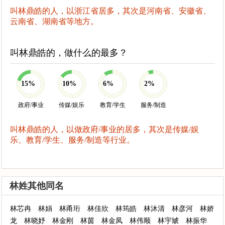
叫林鼎皓的人，以浙江省居多，其次是河南省、安徽省、
云南省、湖南省等地方。
叫林鼎皓的，做什么的最多？
15%
10%
6%
2%
政府/事业
传媒/娱乐
教育/学生
服务/制造
叫林鼎皓的人，以做政府/事业的居多，其次是传媒/娱
乐、教育/学生、服务/制造等行业。
林姓其他同名
林芯冉
林娟
林甬珩
林佳欣
林筠皓
林沐清
林彦河
林娇
龙
林晓妤
林金刚
林茵
林金凤
林伟顺
林宇虓
林振华