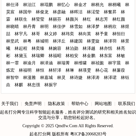
林仕泽
林治江
林琨鹏
林忆心
林金才
林柄允
林柄曦
林
昊宸
林国华
林俊龙
林彦融
林晖洁
林渃莹
林奮昇
林
霖
林联生
林莹莹
林丽芬
林颜兴
林红
林志芳
林红颜
林晓晴
林丹青
林明
林佳伊
林雪如
林泽梦
林柄欣
林煜
喆
林宇凡
林哥
林义婷
林玮奕
林向英
林予童
林恒衍
林坚武
林粤
林城明
林洋丘
林建国
林雯旋
林泽羽
林景
曦
林起程
林奕臻
林婉容
林泊勋
林泽越
林亦恬
林亮
彬
林黛玉
林瑞卿
林福昭
林柏安
林金鹏
林东富
林敏
林一霏
林渝月
林泽涵
林瑞菁
林维啸
林祯旎
林宇晨
林
炼宏
林福明
林恒
林轩泽
林琳
林瑛雯
林心花
林蒹葭
林智华
林漫雅
林嘉城
林灵
林诗婕
林泽涛
林泽珺
林钰
垚
林麒
林忠强
林振宇
关于我们
|
免责声明
|
隐私政策
|
帮助中心
|
网站地图
|
联系我们
起名打分网专注科学智能起名服务，姓名评分测试的研究和相关姓名知识
交流与分享，助您轻松起好名。
Copyright © 2025
Qmdfw.Com
All Rights Reserved.
起名打分网
版权所有
粤ICP备20068283号