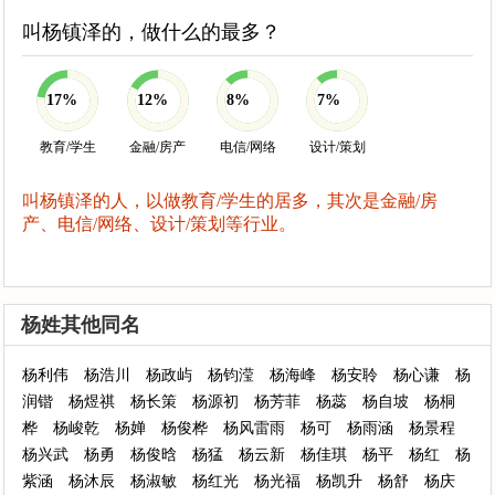
叫杨镇泽的，做什么的最多？
17%
12%
8%
7%
教育/学生
金融/房产
电信/网络
设计/策划
叫杨镇泽的人，以做教育/学生的居多，其次是金融/房
产、电信/网络、设计/策划等行业。
杨姓其他同名
杨利伟
杨浩川
杨政屿
杨钧滢
杨海峰
杨安聆
杨心谦
杨
润锴
杨煜祺
杨长策
杨源初
杨芳菲
杨蕊
杨自坡
杨桐
桦
杨峻乾
杨婵
杨俊桦
杨风雷雨
杨可
杨雨涵
杨景程
杨兴武
杨勇
杨俊晗
杨猛
杨云新
杨佳琪
杨平
杨红
杨
紫涵
杨沐辰
杨淑敏
杨红光
杨光福
杨凯升
杨舒
杨庆