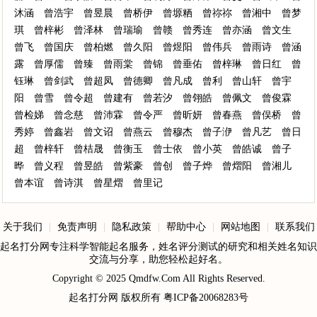
沐涵
曾浩宇
曾昱晨
曾桥伊
曾塬粞
曾祢祢
曾湘中
曾梦
琪
曾梓彬
曾泽林
曾瑞瑜
曾赣
曾秀连
曾亦涵
曾文生
曾飞
曾国庆
曾柏燃
曾久阳
曾煜阳
曾伟兵
曾雨诗
曾涵
露
曾厚儒
曾臻
曾雨棠
曾锦
曾垂佑
曾梓琳
曾日红
曾
钰琳
曾剑武
曾超凤
曾德卿
曾凡成
曾利
曾山轩
曾宇
阳
曾雪
曾令超
曾建有
曾若汐
曾翎皓
曾佩文
曾俊霖
曾检娣
曾念慈
曾沛霖
曾令严
曾昕妍
曾春燕
曾俣桥
曾
秀婷
曾鑫岩
曾文诏
曾燕云
曾穆杰
曾子洢
曾凡艺
曾日
超
曾梓轩
曾桔晟
曾衡玉
曾士依
曾小英
曾皓诚
曾子
晔
曾义程
曾昱皓
曾紫豪
曾创
曾子烨
曾熠阳
曾湘儿
曾本谊
曾诗淇
曾星熠
曾里记
关于我们
|
免责声明
|
隐私政策
|
帮助中心
|
网站地图
|
联系我们
起名打分网专注科学智能起名服务，姓名评分测试的研究和相关姓名知识
交流与分享，助您轻松起好名。
Copyright © 2025
Qmdfw.Com
All Rights Reserved.
起名打分网
版权所有
粤ICP备20068283号