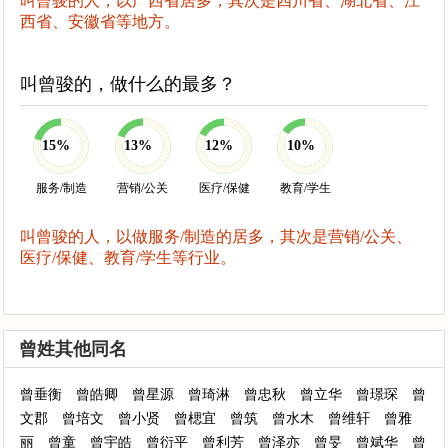
叫曾骏的人，以广西省居多，其次是四川省、湖北省、江
西省、安徽省等地方。
叫曾骏的，做什么的最多？
15%
13%
12%
10%
服务/制造
营销/公关
医疗/保健
教育/学生
叫曾骏的人，以做服务/制造的居多，其次是营销/公关、
医疗/保健、教育/学生等行业。
曾姓其他同名
曾垂衡
曾皓卿
曾星源
曾琦淋
曾忠秋
曾立华
曾璟琛
曾
文郡
曾培文
曾小贤
曾楒宜
曾筑
曾水木
曾维轩
曾雅
丽
曾童
曾宇皓
曾衍平
曾利芳
曾泽亦
曾旻
曾斌华
曾