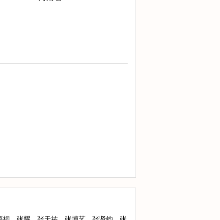
梧桐
张耀
张天祐
张博艺
张贤钧
张