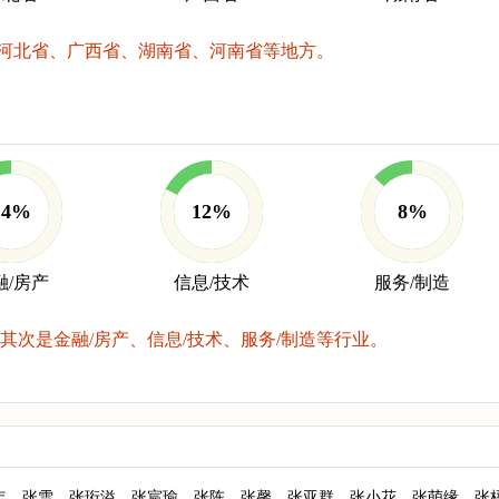
河北省、广西省、湖南省、河南省等地方。
14%
12%
8%
融/房产
信息/技术
服务/制造
其次是金融/房产、信息/技术、服务/制造等行业。
年
张雪
张珩溢
张宸瑜
张陈
张馨
张亚群
张小花
张萌缘
张