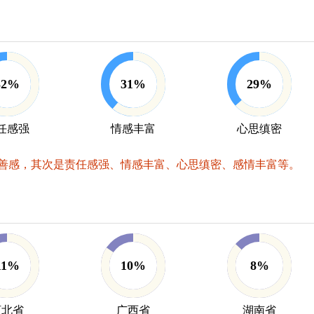
32%
31%
29%
任感强
情感丰富
心思缜密
善感，其次是责任感强、情感丰富、心思缜密、感情丰富等。
11%
10%
8%
河北省
广西省
湖南省