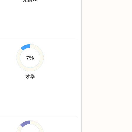
水瓶座
7%
才华