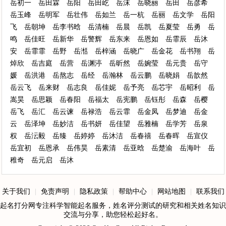
岳初一
岳田霖
岳阳
岳田屹
岳沫
岳晓丽
岳田
岳彦希
岳玉峰
岳明军
岳壮伟
岳如兰
岳一杭
岳丽
岳文学
岳阳
飞
岳朝坤
岳李书晗
岳清楠
岳晨
岳凯
岳夏莹
岳勇
岳
鸣
岳佳旺
岳新华
岳警辉
岳东来
岳恩如
岳霏辰
岳沐
安
岳霏霏
岳野
岳湉
岳梓涵
岳晓广
岳金花
岳书翔
岳
焯欣
岳吉庭
岳营
岳渊渟
岳昕然
岳婉莹
岳元贵
岳守
媛
岳洪港
岳熬志
岳经
岳瀚林
岳云鹏
岳晓娟
岳歆然
岳云飞
岳来财
岳志良
岳佳妮
岳予亮
岳芯宇
岳昭利
岳
嵩昊
岳思颖
岳春阳
岳福太
岳宪鹏
岳钰彤
岳森
岳樱
岳飞
岳汇
岳云谏
岳禄浩
岳云霏
岳金凤
岳梦迪
岳金
云
岳泽坤
岳妙洁
岳书妍
岳佳望
岳雅楠
岳学芳
岳泉
权
岳沄毅
岳臻
岳婷婷
岳沐洁
岳春禧
岳春晖
岳宣仪
岳宜初
岳恩承
岳伟昊
岳素清
岳亚晗
岳楚渝
岳海叶
岳
稚奇
岳元启
岳沐
关于我们
|
免责声明
|
隐私政策
|
帮助中心
|
网站地图
|
联系我们
起名打分网专注科学智能起名服务，姓名评分测试的研究和相关姓名知识
交流与分享，助您轻松起好名。