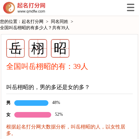
您的位置：
起名打分网
>
同名同姓
>
全国叫岳栩昭的有多少人？共有39人
岳
栩
昭
全国叫岳栩昭的有：
39
人
叫岳栩昭的，男的多还是女的多？
48%
男
52%
女
根据起名打分网大数据分析，叫岳栩昭的人，以女性居
多。