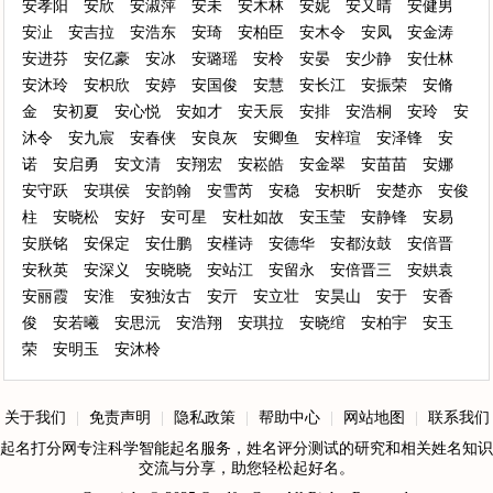
安孝阳
安欣
安淑萍
安未
安木林
安妮
安又晴
安健男
安沚
安吉拉
安浩东
安琦
安柏臣
安木令
安凤
安金涛
安进芬
安亿豪
安冰
安璐瑶
安柃
安晏
安少静
安仕林
安沐玲
安枳欣
安婷
安国俊
安慧
安长江
安振荣
安脩
金
安初夏
安心悦
安如才
安天辰
安排
安浩桐
安玲
安
沐令
安九宸
安春侠
安良灰
安卿鱼
安梓瑄
安泽锋
安
诺
安启勇
安文清
安翔宏
安崧皓
安金翠
安苗苗
安娜
安守跃
安琪侯
安韵翰
安雪芮
安稳
安枳昕
安楚亦
安俊
柱
安晓松
安好
安可星
安杜如故
安玉莹
安静锋
安易
安朕铭
安保定
安仕鹏
安槿诗
安德华
安都汝鼓
安倍晋
安秋英
安深义
安晓晓
安站江
安留永
安倍晋三
安娂袁
安丽霞
安淮
安独汝古
安亓
安立壮
安昊山
安于
安香
俊
安若曦
安思沅
安浩翔
安琪拉
安晓绾
安柏宇
安玉
荣
安明玉
安沐柃
关于我们
|
免责声明
|
隐私政策
|
帮助中心
|
网站地图
|
联系我们
起名打分网专注科学智能起名服务，姓名评分测试的研究和相关姓名知识
交流与分享，助您轻松起好名。