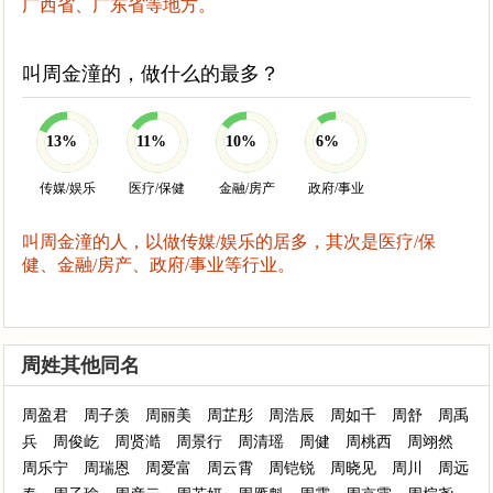
广西省、广东省等地方。
叫周金潼的，做什么的最多？
13%
11%
10%
6%
传媒/娱乐
医疗/保健
金融/房产
政府/事业
叫周金潼的人，以做传媒/娱乐的居多，其次是医疗/保
健、金融/房产、政府/事业等行业。
周姓其他同名
周盈君
周子羡
周丽美
周芷彤
周浩辰
周如千
周舒
周禹
兵
周俊屹
周贤澔
周景行
周清瑶
周健
周桃西
周翊然
周乐宁
周瑞恩
周爱富
周云霄
周铠锐
周晓见
周川
周远