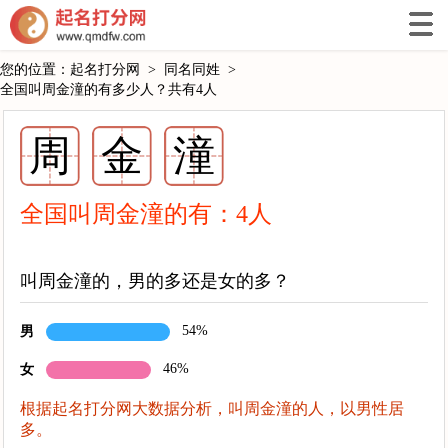
您的位置：
起名打分网
>
同名同姓
>
全国叫周金潼的有多少人？共有4人
周
金
潼
全国叫周金潼的有：
4
人
叫周金潼的，男的多还是女的多？
54%
男
46%
女
根据起名打分网大数据分析，叫周金潼的人，以男性居
多。