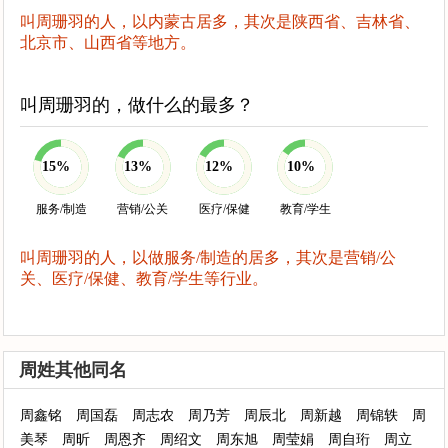
叫周珊羽的人，以内蒙古居多，其次是陕西省、吉林省、
北京市、山西省等地方。
叫周珊羽的，做什么的最多？
15%
13%
12%
10%
服务/制造
营销/公关
医疗/保健
教育/学生
叫周珊羽的人，以做服务/制造的居多，其次是营销/公
关、医疗/保健、教育/学生等行业。
周姓其他同名
周鑫铭
周国磊
周志农
周乃芳
周辰北
周新越
周锦轶
周
美琴
周昕
周恩齐
周绍文
周东旭
周莹娟
周自珩
周立