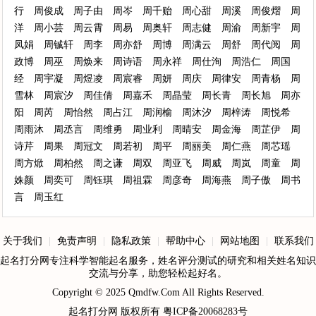
行
周俊成
周子由
周岑
周千贻
周心甜
周溪
周俊熠
周
洋
周小芸
周云霄
周易
周奥轩
周志健
周渝
周新宇
周
凤娟
周铖轩
周李
周亦舒
周博
周满云
周舒
周代阅
周
政博
周巫
周焕来
周诗语
周永祥
周仕洵
周浩仁
周国
经
周宇凝
周煜凌
周宸睿
周妍
周庆
周律安
周青杨
周
雪林
周宸汐
周佳倩
周嘉禾
周晶莹
周长青
周长旭
周亦
阳
周芮
周怡然
周占江
周润榆
周沐汐
周梓涛
周悦希
周雨沐
周丞言
周维勇
周业利
周晴安
周金海
周芷伊
周
诗芹
周果
周冠文
周若初
周平
周丽美
周仁燕
周芯瑶
周方焮
周柏然
周之谦
周双
周亚飞
周威
周岚
周童
周
姝颜
周奕可
周钰琪
周祖霖
周彦奇
周海燕
周子傲
周书
言
周玉红
关于我们
|
免责声明
|
隐私政策
|
帮助中心
|
网站地图
|
联系我们
起名打分网专注科学智能起名服务，姓名评分测试的研究和相关姓名知识
交流与分享，助您轻松起好名。
Copyright © 2025
Qmdfw.Com
All Rights Reserved.
起名打分网
版权所有
粤ICP备20068283号