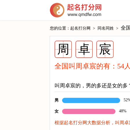
全
您的位置：
起名打分网
>
同名同姓
>
周
卓
宸
全国叫周卓宸的有：
54
叫周卓宸的，男的多还是女的多
52
男
48%
女
根据起名打分网大数据分析，叫周卓