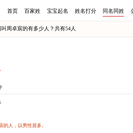
首页
百家姓
宝宝起名
姓名打分
同名同姓
国叫周卓宸的有多少人？共有54人
人
？
%
宸的人，以男性居多。