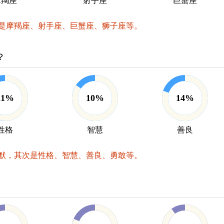
摩羯座
射手座
巨蟹座
是摩羯座、射手座、巨蟹座、狮子座等。
？
21%
10%
14%
性格
智慧
善良
默，其次是性格、智慧、善良、勇敢等。