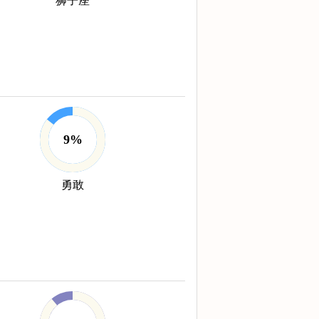
狮子座
9%
勇敢