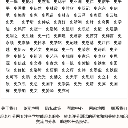
史一彪
史艳芬
史杰鸣
史聪宇
史亚洲
史仁
史信平
史平
平
史秀琳
史纭然
史林霞
史雅欣
史双记
史东东
史信
承
史梅青
史惠
史恩诺
史林占
史云泽
史奥辰
史云峰
史天一
史予珩
史仲成
史真好
史靖翊
史纾
史奇男
史雯
迪
史风芹
史冠一
史浩铭
史星明
史凯超
史记
史建勋
史润之
史生娃
史一佗
史训建
史君豪
史茜芬
史梓言
史
永顺
史嘉畅
史怀孝
史皓铭
史记娃
史恩赫
史江伟
史清
越
史新云
史艺文
史民优
史一谷
史荣东
史诗谣
史全
意
史博安
史祖明
史艺涵
史靓颖
史家乐
史李欣
史思
源
史信诚
史文睿
史泰龙
史一帆
史紫怡
史铁生
史田
聪
史修忙
史洛绮
史梧桐
史文辉
史炜
史墨尘
史铁假
史可郎
史鹏
史光光
史赫文
史天宇
史思明
史立中
史
钦
史兴凯
史总
史国平
史崇昊
史光
史婧
史滨
史国
栋
史景豹
史文
史赟泽
史亦可
关于我们
|
免责声明
|
隐私政策
|
帮助中心
|
网站地图
|
联系我们
起名打分网专注科学智能起名服务，姓名评分测试的研究和相关姓名知识
交流与分享，助您轻松起好名。