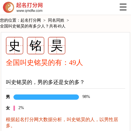
您的位置：
起名打分网
>
同名同姓
>
全国叫史铭昊的有多少人？共有49人
史
铭
昊
全国叫史铭昊的有：
49
人
叫史铭昊的，男的多还是女的多？
98%
男
2%
女
根据起名打分网大数据分析，叫史铭昊的人，以男性居
多。