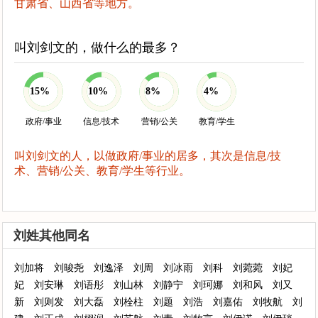
甘肃省、山西省等地方。
叫刘剑文的，做什么的最多？
15%
10%
8%
4%
政府/事业
信息/技术
营销/公关
教育/学生
叫刘剑文的人，以做政府/事业的居多，其次是信息/技
术、营销/公关、教育/学生等行业。
刘姓其他同名
刘加将
刘晙尧
刘逸泽
刘周
刘冰雨
刘科
刘菀菀
刘妃
妃
刘安琳
刘语彤
刘山林
刘静宁
刘珂娜
刘和风
刘又
新
刘则发
刘大磊
刘栓柱
刘题
刘浩
刘嘉佑
刘牧航
刘