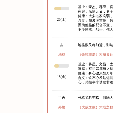
基业：豪杰、郡臣、
家庭：亲情无义，妻
健康：大多破家病弱
26(土)
含义：属波澜重叠，
因为他格的配合不宜
不少怪杰、烈士、伟
吉
地格数又称前运，影响
地格
（铁镜重磨）权威显
基业：将星、文昌、
家庭：有祖宗庇荫之
健康：身心健康如万
18(金)
含义：铁石心发达运
心，恐招事非诱发非
半吉
外格又称变格，影响
外格
（大成之数）大成之