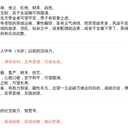
官禄、侠义、红艳、财库、凶危。
子无助，若子女温顺可得圆满。
，先天带金者可望平安，男子有双妻之虑。
数奇变怪的英雄运格。秉性颖悟，富有义气侠情。然而变故常多，风波不
，或陷放逆、淫乱、短命之中，或丧配偶枕边寒，或丧子女膝下零丁。英
人则有出自此数。
人中年（36岁）以前的活动力。
达，博得名利，且养柔德，功成名就。
太极、畜产、财帛、技艺。
福，心慈口硬，宜守和平，可望圆满。
年之蛇，可望长寿。
具备，有权力智谋。颖性非凡，志望一立必破万难达到目的，成就功业，
难。宜养柔德，且慎勿骄。
人的社交能力、智慧等。
数，蕴涵凶险，或成或败，难以把握。