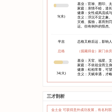
基业：官禄、图印、
家庭：亲情不睦，道
健康：女性成风流或
9(水)
含义：浮沉不定之象
灾难、孤独，甚而刑
运。但有例外的怪杰
半吉
总格又称后运，影响人
总格
（掘藏得金）家门余
基业：天官、福星、
家庭：不依祖业而立
健康：松柏常青，可
34(火)
含义：天赋幸遇，才
三才剖析
金土金 可获得意外成功发展，有名利双