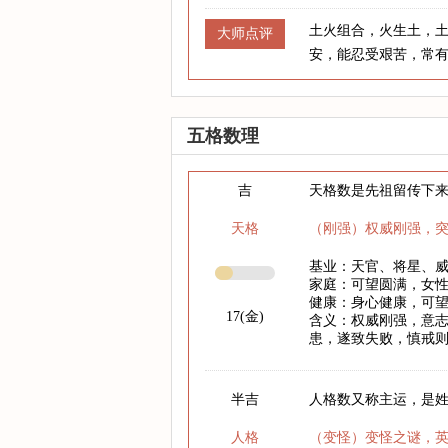
土火组合，火生土，
大师点评
安，能忍受艰苦，常
五格数理
吉
天格数是先祖留传下
天格
（刚强）权威刚强，
基业：天官、将星、
家庭：可望圆满，女
健康：身心健康，可
17(金)
含义：权威刚强，意
患，遂致失败，慎戒
半吉
人格数又称主运，是
人格
（变怪）变怪之谜，