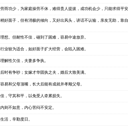
多劳而功少，为家庭操劳不休，难得贵人提拔，成功机会少，只能求得平
，稍好面子，但有消极的倾向，又好出风头，讲话不认输，亲友无助，靠
求理想。但耐性不佳，碰到了困难，容易中途放弃。
本行业较为适合，如好面子扩大经营，会陷入困难。
偶理解性欠佳，夫妻多争执。
婚后时有争吵；女嫁才华固执之夫，婚后大致美满。
较容易和父母顶嘴，长大后能有成就并孝顺父母。
不佳，守其和平，以免受人牵累损失。
但内则不如意，内心苦闷不安定。
持生活，辛勤度日。