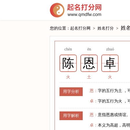
姓
您的位置：
起名打分网
>
姓名打分
>
chén
ēn
zhuó
陈
恩
卓
火
土
火
恩：
字的五行为土 ，
用字分析
卓：
字的五行为火 ，
恩：
意指恩惠或情谊
用字解析
卓：
本义为高超，高