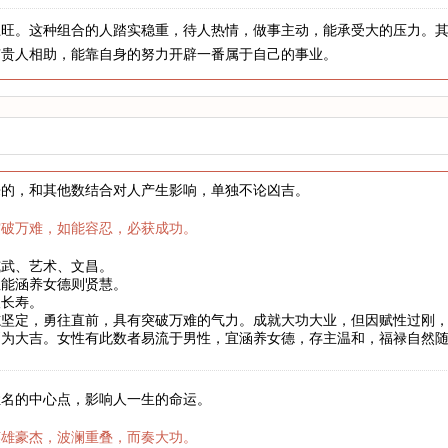
土旺。这种组合的人踏实稳重，待人热情，做事主动，能承受大的压力。
有贵人相助，能靠自身的努力开辟一番属于自己的事业。
来的，和其他数结合对人产生影响，单独不论凶吉。
突破万难，如能容忍，必获成功。
威武、艺术、文昌。
性能涵养女德则贤慧。
望长寿。
志坚定，勇往直前，具有突破万难的气力。成就大功大业，但因赋性过刚
则为大吉。女性有此数者易流于男性，宜涵养女德，存主温和，福禄自然
姓名的中心点，影响人一生的命运。
英雄豪杰，波澜重叠，而奏大功。