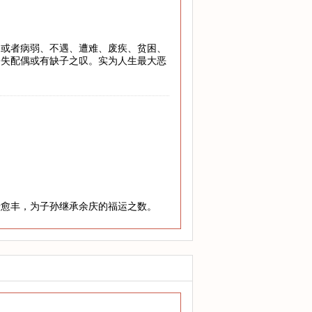
，或者病弱、不遇、遭难、废疾、贫困、
丧失配偶或有缺子之叹。实为人生最大恶
老愈丰，为子孙继承余庆的福运之数。