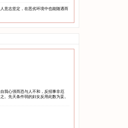
其人意志坚定，在恶劣环境中也能随遇而
，自我心强而恐与人不和，反招事非厄
随之。先天条件弱的妇女反用此数为妥。