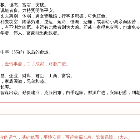
太极、怪杰、富翁、突破。
长说短者多。力持贤明尚平安。
与丈夫离别，体弱，男女皆晚婚，行事多积德，可免短命。
。利去功空，陷落穷迫、逆运、短命、怪澹、悲痛，或者幼小离亲而困苦
罚，有不测之凶厄。主运有此数者则为大凶。即或一身得免灾害，也难免
、学者、伟人、富豪能出此数者。
中年（36岁）以后的命运。
庆，金钱丰盈，白手成家，财源广进。
文昌、企业、财库、君臣、工商、富翁。
身，家庭圆满，兄弟和睦。
望长寿。
略智谋出众。勤俭建业，克服困难，白手起家。财源广进，兴家积蓄，到
收的运气，基础稳固，平静安康，可得幸福长寿、繁荣昌隆。(大吉)