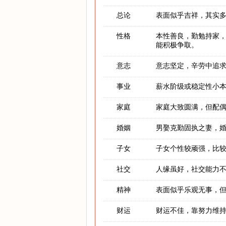
总论
表面似乎吉祥，其实
性格
本性善良，勤勉持家
能积极争取。
意志
意志坚定，辛劳中追
事业
薪水阶级或稳定性小
家庭
家庭大致圆满，但配
婚姻
男娶克勤固执之妻，
子女
子女个性较顽强，比
社交
人缘虽好，社交能力
精神
表面似乎乐观无事，
财运
财运不佳，靠努力维