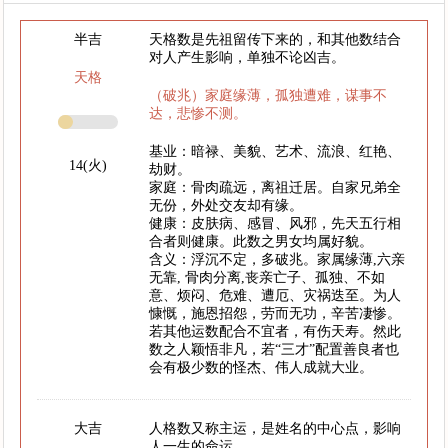
半吉
天格数是先祖留传下来的，和其他数结合
对人产生影响，单独不论凶吉。
天格
（破兆）家庭缘薄，孤独遭难，谋事不
达，悲惨不测。
基业：暗禄、美貌、艺术、流浪、红艳、
14(火)
劫财。
家庭：骨肉疏远，离祖迁居。自家兄弟全
无份，外处交友却有缘。
健康：皮肤病、感冒、风邪，先天五行相
合者则健康。此数之男女均属好貌。
含义：浮沉不定，多破兆。家属缘薄,六亲
无靠, 骨肉分离,丧亲亡子、孤独、不如
意、烦闷、危难、遭厄、灾祸迭至。为人
慷慨，施恩招怨，劳而无功，辛苦凄惨。
若其他运数配合不宜者，有伤天寿。然此
数之人颖悟非凡，若“三才”配置善良者也
会有极少数的怪杰、伟人成就大业。
大吉
人格数又称主运，是姓名的中心点，影响
人一生的命运。