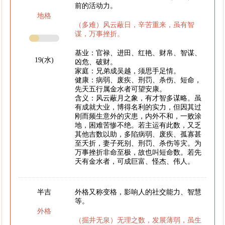
前的活动力。
地格
（多难）风云蔽日，辛苦重来，虽有智
谋，万事挫折。
基业：官禄、进田、红艳、财帛、智谋、
19(水)
凶危、破财。
家庭：兄弟成吴越，须思手足情。
健康：病弱、废疾、刑罚、杀伤、短命，
先天五行属金水者可望安康。
含义：风云蔽月之象，有才智多谋略。虽
有成就大业，博得名利的实力，但因其过
刚而频生意外的灾患，内外不和，一败涂
地，困难苦惨不绝。若主运有此数，又乏
其他吉数以助，多陷病弱、废疾、孤寡甚
至夭折，妻子死别、刑罚、杀伤等灾。为
万事挫折非命至极，故也叫短命数。若先
天有金水者，可成巨富、怪杰、伟人。
半吉
外格又称变格，影响人的社交能力、智慧
等。
外格
（掘井无泉）无理之数，发展薄弱，虽生