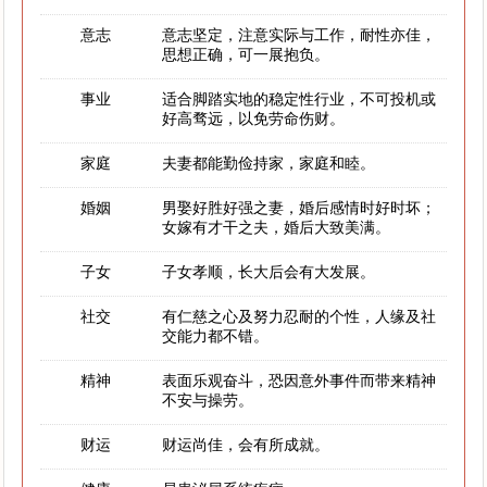
意志
意志坚定，注意实际与工作，耐性亦佳，
思想正确，可一展抱负。
事业
适合脚踏实地的稳定性行业，不可投机或
好高骛远，以免劳命伤财。
家庭
夫妻都能勤俭持家，家庭和睦。
婚姻
男娶好胜好强之妻，婚后感情时好时坏；
女嫁有才干之夫，婚后大致美满。
子女
子女孝顺，长大后会有大发展。
社交
有仁慈之心及努力忍耐的个性，人缘及社
交能力都不错。
精神
表面乐观奋斗，恐因意外事件而带来精神
不安与操劳。
财运
财运尚佳，会有所成就。