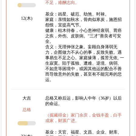
不足，难酬志向。
基业：凶星、破厄、劫煞、时禄。
12(木)
家庭：亲情如秋水，骨肉似寒炭，施恩招
怨恨，宜提高气节。
健康：枯木待春，小心患神经衰弱、胃癌
之疾，外伤、皮肤病。“三才”善良者可安
全。
含义：无理伸张之象。妄顾自身薄弱无
力，企图做力不从心的事，反致失败。遇
事易生不足之心。家庭缘薄，孤苦无依, 一
生寂寞。陷于孤独、遭难、逆境、病弱、
不如意等困境中，或因其他运的配合不善
而导致意外的失败，甚至有不能完寿的悲
运。
大吉
总格又称后运，影响人中年（36岁）以后
的命运。
总格
（掘藏得金）家门余庆，金钱丰盈，白手
成家，财源广进。
基业：天官、福星、文昌、企业、财库、