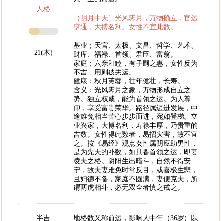
人格
（明月中天）光风霁月，万物确立，官运
亨通，大搏名利。女性不宜此数。
基业；天官、太极、文昌、哲学、艺术、
21(木)
财库、福禄、首领、君臣、富翁。
家庭：六亲和睦，有子嗣之惠，女性反为
不吉，用则破夫运。
健康：秋月芙蓉，壮年健壮，长寿。
含义：光风霁月之象，万物形成自立之
势。独立权威，能为首领之运。为人尊
仰，享受富贵荣华。路径属迈进发展，中
途难免相当苦心步步而进，宛如登梯。立
业兴家，大博名利，寿禄丰厚，乃贵重的
吉数。女性得此数者，易招灾害，故不宜
之。按《易经》观点女性属阴应助男性，
是为先天的补数，如具备首领之运，即妻
凌夫之格。阴阳生出暗斗，自然不得安
宁，故夫妻难免时常反目，或喜极生悲，
且妇德不备，家庭不圆满，妻便克夫，所
谓两虎相斗，必无双全者慎之戒之。
半吉
地格数又称前运，影响人中年（36岁）以