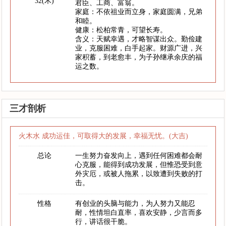
32(木)
君臣、工商、富翁。
家庭：不依祖业而立身，家庭圆满，兄弟
和睦。
健康：松柏常青，可望长寿。
含义：天赋幸遇，才略智谋出众。勤俭建
业，克服困难，白手起家。财源广进，兴
家积蓄，到老愈丰，为子孙继承余庆的福
运之数。
三才剖析
火木水 成功运佳，可取得大的发展，幸福无忧。(大吉)
总论
一生努力奋发向上，遇到任何困难都会耐
心克服，能得到成功发展，但惟恐受到意
外灾厄，或被人拖累，以致遭到失败的打
击。
性格
有创业的头脑与能力，为人努力又能忍
耐，性情坦白直率，喜欢安静，少言而多
行，讲话很干脆。