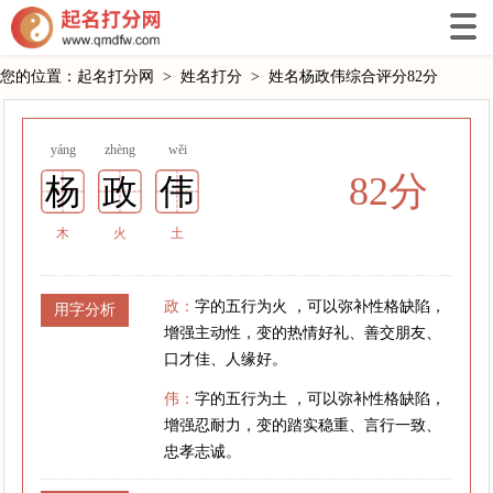
您的位置：
起名打分网
>
姓名打分
>
姓名杨政伟综合评分82分
yáng
zhèng
wěi
82分
杨
政
伟
木
火
土
政：
字的五行为火 ，可以弥补性格缺陷，
用字分析
增强主动性，变的热情好礼、善交朋友、
口才佳、人缘好。
伟：
字的五行为土 ，可以弥补性格缺陷，
增强忍耐力，变的踏实稳重、言行一致、
忠孝志诚。