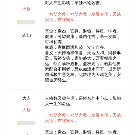
对人产生影响，单独不论凶吉。
天格
（六爻之数）六爻之数，发展变化，天赋
美德，吉祥安泰。
基业：豪杰、官禄、财钱、将星、学者。
6(土)
健康：可望健康，逢凶化吉，遇一次险，
可得长寿。
家庭：家庭圆满和睦，安宁自在。
含义：天德地祥俱备，天地人和。财禄丰
盈，富裕安稳，家势盛大，万宝朝宗之
运。然而满极必损，盈极则亏。若其他要
素配合不周者，恐或如流水而下，成为所
谓乐极生悲之象。此数理为天赋之美，安
稳吉庆终生。
大吉
人格数又称主运，是姓名的中心点，影响
人一生的命运。
人格
（六爻之数）六爻之数，发展变化，天赋
美德，吉祥安泰。
基业：豪杰、官禄、财钱、将星、学者。