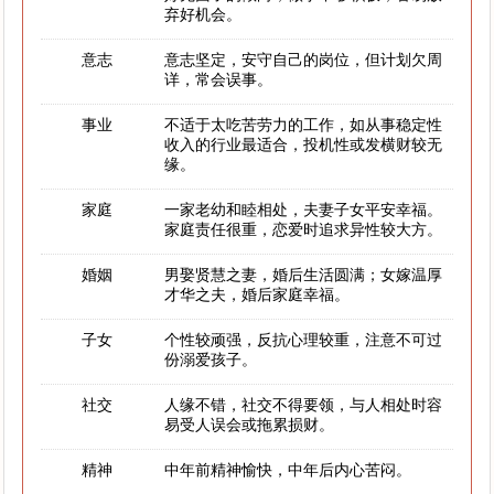
弃好机会。
意志
意志坚定，安守自己的岗位，但计划欠周
详，常会误事。
事业
不适于太吃苦劳力的工作，如从事稳定性
收入的行业最适合，投机性或发横财较无
缘。
家庭
一家老幼和睦相处，夫妻子女平安幸福。
家庭责任很重，恋爱时追求异性较大方。
婚姻
男娶贤慧之妻，婚后生活圆满；女嫁温厚
才华之夫，婚后家庭幸福。
子女
个性较顽强，反抗心理较重，注意不可过
份溺爱孩子。
社交
人缘不错，社交不得要领，与人相处时容
易受人误会或拖累损财。
精神
中年前精神愉快，中年后内心苦闷。