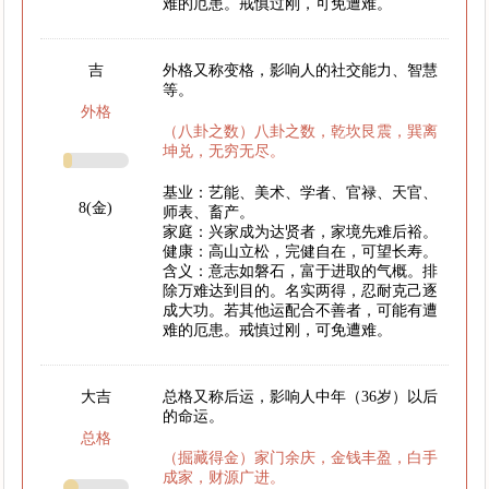
难的厄患。戒慎过刚，可免遭难。
吉
外格又称变格，影响人的社交能力、智慧
等。
外格
（八卦之数）八卦之数，乾坎艮震，巽离
坤兑，无穷无尽。
基业：艺能、美术、学者、官禄、天官、
8(金)
师表、畜产。
家庭：兴家成为达贤者，家境先难后裕。
健康：高山立松，完健自在，可望长寿。
含义：意志如磐石，富于进取的气概。排
除万难达到目的。名实两得，忍耐克己逐
成大功。若其他运配合不善者，可能有遭
难的厄患。戒慎过刚，可免遭难。
大吉
总格又称后运，影响人中年（36岁）以后
的命运。
总格
（掘藏得金）家门余庆，金钱丰盈，白手
成家，财源广进。