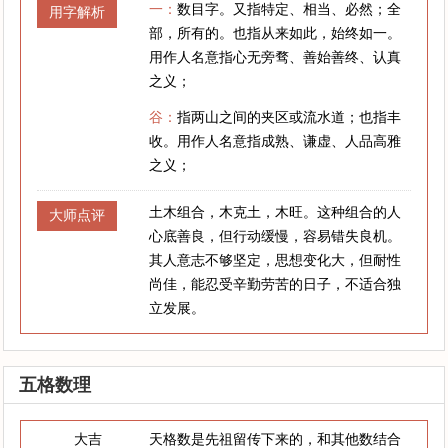
一：
数目字。又指特定、相当、必然；全
用字解析
部，所有的。也指从来如此，始终如一。
用作人名意指心无旁骛、善始善终、认真
之义；
谷：
指两山之间的夹区或流水道；也指丰
收。用作人名意指成熟、谦虚、人品高雅
之义；
土木组合，木克土，木旺。这种组合的人
大师点评
心底善良，但行动缓慢，容易错失良机。
其人意志不够坚定，思想变化大，但耐性
尚佳，能忍受辛勤劳苦的日子，不适合独
立发展。
五格数理
大吉
天格数是先祖留传下来的，和其他数结合