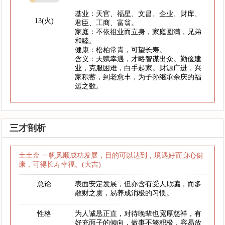
基业：天官、福星、文昌、企业、财库、
13(火)
君臣、工商、富翁。
家庭：不依祖业而立身，家庭圆满，兄弟
和睦。
健康：松柏常青，可望长寿。
含义：天赋幸遇，才略智谋出众。勤俭建
业，克服困难，白手起家。财源广进，兴
家积蓄，到老愈丰，为子孙继承余庆的福
运之数。
三才剖析
土土金 一帆风顺成功发展，目的可以达到，境遇好而身心健
康，可得长寿幸福。(大吉)
总论
表面安定发展，但亦含有受人欺骗，而多
散财之虞，易养成消极的习惯。
性格
为人诚恳正直，对待晚辈也宽厚慈祥，有
好充面子的倾向，做事不够积极，容易放