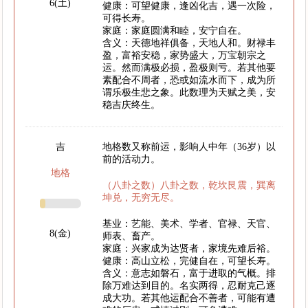
6(土)
健康：可望健康，逢凶化吉，遇一次险，
可得长寿。
家庭：家庭圆满和睦，安宁自在。
含义：天德地祥俱备，天地人和。财禄丰
盈，富裕安稳，家势盛大，万宝朝宗之
运。然而满极必损，盈极则亏。若其他要
素配合不周者，恐或如流水而下，成为所
谓乐极生悲之象。此数理为天赋之美，安
稳吉庆终生。
吉
地格数又称前运，影响人中年（36岁）以
前的活动力。
地格
（八卦之数）八卦之数，乾坎艮震，巽离
坤兑，无穷无尽。
基业：艺能、美术、学者、官禄、天官、
8(金)
师表、畜产。
家庭：兴家成为达贤者，家境先难后裕。
健康：高山立松，完健自在，可望长寿。
含义：意志如磐石，富于进取的气概。排
除万难达到目的。名实两得，忍耐克己逐
成大功。若其他运配合不善者，可能有遭