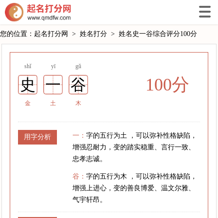
您的位置：
起名打分网
>
姓名打分
>
姓名史一谷综合评分100分
shǐ
yī
gǔ
100分
史
一
谷
金
土
木
一：
字的五行为土 ，可以弥补性格缺陷，
用字分析
增强忍耐力，变的踏实稳重、言行一致、
忠孝志诚。
谷：
字的五行为木 ，可以弥补性格缺陷，
增强上进心，变的善良博爱、温文尔雅、
气宇轩昂。