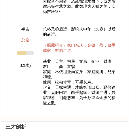
素配合不周者，恐或如流水而下，成为所
谓乐极生悲之象。此数理为天赋之美，安
稳吉庆终生。
半吉
总格又称后运，影响人中年（36岁）以后
的命运。
总格
（掘藏得金）家门余庆，金钱丰盈，白手
成家，财源广进。
基业：天官、福星、文昌、企业、财库、
32(木)
君臣、工商、富翁。
家庭：不依祖业而立身，家庭圆满，兄弟
和睦。
健康：松柏常青，可望长寿。
含义：天赋幸遇，才略智谋出众。勤俭建
业，克服困难，白手起家。财源广进，兴
家积蓄，到老愈丰，为子孙继承余庆的福
运之数。
三才剖析