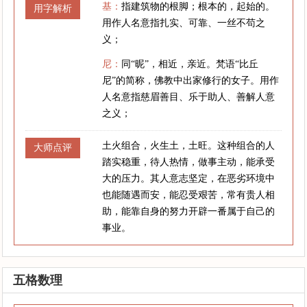
基：
指建筑物的根脚；根本的，起始的。
用字解析
用作人名意指扎实、可靠、一丝不苟之
义；
尼：
同“昵”，相近，亲近。梵语“比丘
尼”的简称，佛教中出家修行的女子。用作
人名意指慈眉善目、乐于助人、善解人意
之义；
土火组合，火生土，土旺。这种组合的人
大师点评
踏实稳重，待人热情，做事主动，能承受
大的压力。其人意志坚定，在恶劣环境中
也能随遇而安，能忍受艰苦，常有贵人相
助，能靠自身的努力开辟一番属于自己的
事业。
五格数理