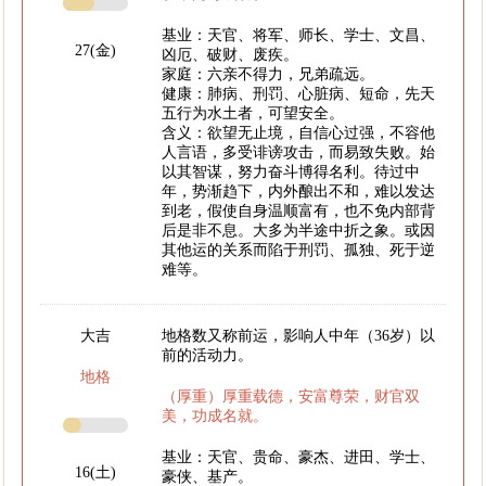
基业：天官、将军、师长、学士、文昌、
27(金)
凶厄、破财、废疾。
家庭：六亲不得力，兄弟疏远。
健康：肺病、刑罚、心脏病、短命，先天
五行为水土者，可望安全。
含义：欲望无止境，自信心过强，不容他
人言语，多受诽谤攻击，而易致失败。始
以其智谋，努力奋斗博得名利。待过中
年，势渐趋下，内外酿出不和，难以发达
到老，假使自身温顺富有，也不免内部背
后是非不息。大多为半途中折之象。或因
其他运的关系而陷于刑罚、孤独、死于逆
难等。
大吉
地格数又称前运，影响人中年（36岁）以
前的活动力。
地格
（厚重）厚重载德，安富尊荣，财官双
美，功成名就。
基业：天官、贵命、豪杰、进田、学士、
16(土)
豪侠、基产。