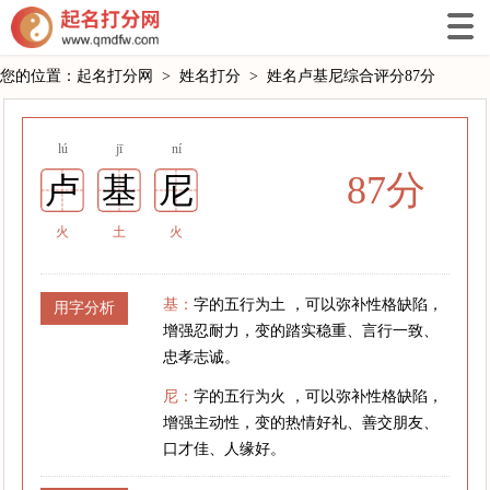
您的位置：
起名打分网
>
姓名打分
>
姓名卢基尼综合评分87分
lú
jī
ní
87分
卢
基
尼
火
土
火
基：
字的五行为土 ，可以弥补性格缺陷，
用字分析
增强忍耐力，变的踏实稳重、言行一致、
忠孝志诚。
尼：
字的五行为火 ，可以弥补性格缺陷，
增强主动性，变的热情好礼、善交朋友、
口才佳、人缘好。