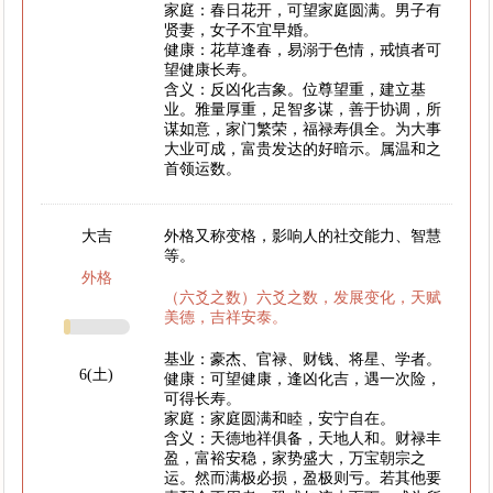
家庭：春日花开，可望家庭圆满。男子有
贤妻，女子不宜早婚。
健康：花草逢春，易溺于色情，戒慎者可
望健康长寿。
含义：反凶化吉象。位尊望重，建立基
业。雅量厚重，足智多谋，善于协调，所
谋如意，家门繁荣，福禄寿俱全。为大事
大业可成，富贵发达的好暗示。属温和之
首领运数。
大吉
外格又称变格，影响人的社交能力、智慧
等。
外格
（六爻之数）六爻之数，发展变化，天赋
美德，吉祥安泰。
基业：豪杰、官禄、财钱、将星、学者。
6(土)
健康：可望健康，逢凶化吉，遇一次险，
可得长寿。
家庭：家庭圆满和睦，安宁自在。
含义：天德地祥俱备，天地人和。财禄丰
盈，富裕安稳，家势盛大，万宝朝宗之
运。然而满极必损，盈极则亏。若其他要