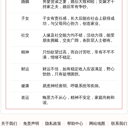
婚姻
男娶贤淑之妻，婚后大致和睦；女嫁才干
持家之夫，婚后常有争吵。
子女
子女有责任感，长大后能在社会上获得成
功，与父母同心协力，创造家业。
社交
人缘及社交能力均不错，活动力强，能受
朋友拥戴，交友广阔，各阶层人士都有。
精神
只怕欲望过高，而自讨苦吃，常有不平不
满，情绪不稳定。
财运
财运不佳，如有稳定收入应该满足，野心
勃勃，只有徒增困扰。
健康
易患神经衰弱、呼吸系统等疾病。
老运
晚景力不从心，精神不安定，家庭尚称和
谐。
关于我们
|
免责声明
|
隐私政策
|
帮助中心
|
网站地图
|
联系我们