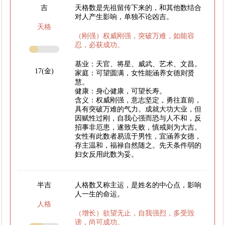
吉
天格数是先祖留传下来的，和其他数结合
对人产生影响，单独不论凶吉。
天格
（刚强）权威刚强，突破万难，如能容
忍，必获成功。
基业：天官、将星、威武、艺术、文昌。
17(金)
家庭：可望圆满，女性能涵养女德则贤
慧。
健康：身心健康，可望长寿。
含义：权威刚强，意志坚定，勇往直前，
具有突破万难的气力。成就大功大业，但
因赋性过刚，自我心强而恐与人不和，反
招事非厄患，遂致失败，慎戒则为大吉。
女性有此数者易流于男性，宜涵养女德，
存主温和，福禄自然随之。先天条件弱的
妇女反用此数为妥。
半吉
人格数又称主运，是姓名的中心点，影响
人一生的命运。
人格
（增长）欲望无止，自我强烈，多受毁
谤，尚可成功。