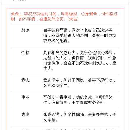
金金土 容易成功达到目的，境遇稳固，心身健全，但性格过
刚，如不谨慎，会遭意外之灾。(大吉)
总论
做事认真严肃，喜欢当老板自己决定事
情，不愿受到别人的牵制，会有一时成功
或成名的配置。
性格
具有相当的忍耐力，竟争心也特别强烈，
是创业的人才，但性情主观而好胜，性急
口齿伶俐，会在不知不觉中刺伤别人，应
改进。
意志
意志坚定，但过于固执，处事容易行动，
又喜欢耍个性。
事业
可创立一番事业，功成名就，但财运欠
佳，应多节制，不要造成财务危机。
家庭
家庭圆满，但个性倔强，夫妻多争执，子
女孝顺。