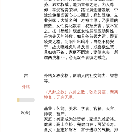
势。独立权威，能为首领之运。为人尊
仰，享受富贵荣华。路径属迈进发展，中
途难免相当苦心步步而进，宛如登梯。立
业兴家，大博名利，寿禄丰厚，乃贵重的
吉数。女性得此数者，易招灾害，故不宜
之。按《易经》观点女性属阴应助男性，
是为先天的补数，如具备首领之运，即妻
凌夫之格。阴阳生出暗斗，自然不得安
宁，故夫妻难免时常反目，或喜极生悲，
且妇德不备，家庭不圆满，妻便克夫，所
谓两虎相斗，必无双全者慎之戒之。
吉
外格又称变格，影响人的社交能力、智慧
等。
外格
（八卦之数）八卦之数，乾坎艮震，巽离
坤兑，无穷无尽。
基业：艺能、美术、学者、官禄、天官、
8(金)
师表、畜产。
家庭：兴家成为达贤者，家境先难后裕。
健康：高山立松，完健自在，可望长寿。
含义：意志如磐石，富于进取的气概。排