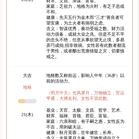
财帛、文昌、深谋、富翁。
家庭：乏祖力，地格为火时，有乏子息或
不和。
健康：先天五行为金木而“三才”善良者可
望安康，为土火者有病弱之虑。
含义：智谋优秀，奏功受福之数。财力活
动力俱备，成就大业之兆。但是不足不平
的念头不绝，任意从事欲望无止境，多易
弄巧成拙,招非致祸。女性若有此数者都流
于男性，或者酿出荒唐猜疑之灾，切要慎
戒之。
大吉
地格数又称前运，影响人中年（36岁）以
前的活动力。
地格
（明月中天）光风霁月，万物确立，官运
亨通，大搏名利。女性不宜此数。
基业；天官、太极、文昌、哲学、艺术、
21(木)
财库、福禄、首领、君臣、富翁。
家庭：六亲和睦，有子嗣之惠，女性反为
不吉，用则破夫运。
健康：秋月芙蓉，壮年健壮，长寿。
含义：光风霁月之象，万物形成自立之