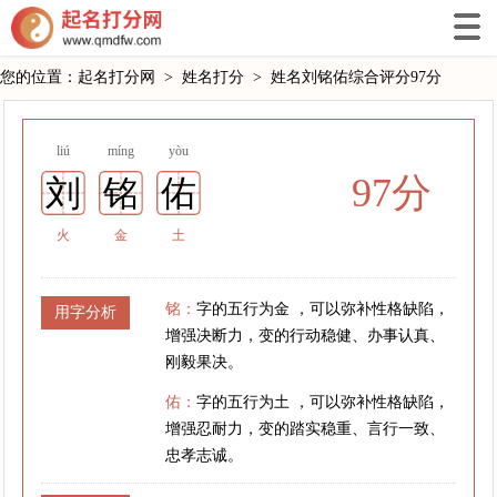
您的位置：
起名打分网
>
姓名打分
>
姓名刘铭佑综合评分97分
liú
míng
yòu
97分
刘
铭
佑
火
金
土
铭：
字的五行为金 ，可以弥补性格缺陷，
用字分析
增强决断力，变的行动稳健、办事认真、
刚毅果决。
佑：
字的五行为土 ，可以弥补性格缺陷，
增强忍耐力，变的踏实稳重、言行一致、
忠孝志诚。