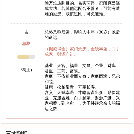
除万难达到目的。名实两得，忍耐克己逐
成大功。若其他运配合不善者，可能有遭
难的厄患。戒慎过刚，可免遭难。
吉
总格又称后运，影响人中年（36岁）以后
的命运。
总格
（掘藏得金）家门余庆，金钱丰盈，白手
成家，财源广进。
基业：天官、福星、文昌、企业、财库、
36(土)
君臣、工商、富翁。
家庭：不依祖业而立身，家庭圆满，兄弟
和睦。
健康：松柏常青，可望长寿。
含义：天赋幸遇，才略智谋出众。勤俭建
业，克服困难，白手起家。财源广进，兴
家积蓄，到老愈丰，为子孙继承余庆的福
运之数。
三才剖析