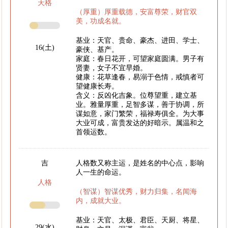
天格
（厚重）厚重载德，安富尊荣，财官双
美，功成名就。
基业：天官、贵命、豪杰、进田、学士、
16(土)
豪侠、基产。
家庭：春日花开，可望家庭圆满。男子有
贤妻，女子不宜早婚。
健康：花草逢春，易溺于色情，戒慎者可
望健康长寿。
含义：反凶化吉象。位尊望重，建立基
业。雅量厚重，足智多谋，善于协调，所
谋如意，家门繁荣，福禄寿俱全。为大事
大业可成，富贵发达的好暗示。属温和之
首领运数。
吉
人格数又称主运，是姓名的中心点，影响
人一生的命运。
人格
（智谋）智谋优秀，财力归集，名闻海
内，成就大业。
基业：天官、太极、君臣、天厨、将星、
29(水)