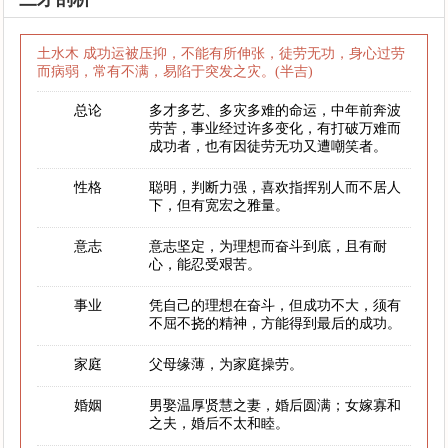
土水木 成功运被压抑，不能有所伸张，徒劳无功，身心过劳
而病弱，常有不满，易陷于突发之灾。(半吉)
总论
多才多艺、多灾多难的命运，中年前奔波
劳苦，事业经过许多变化，有打破万难而
成功者，也有因徒劳无功又遭嘲笑者。
性格
聪明，判断力强，喜欢指挥别人而不居人
下，但有宽宏之雅量。
意志
意志坚定，为理想而奋斗到底，且有耐
心，能忍受艰苦。
事业
凭自己的理想在奋斗，但成功不大，须有
不屈不挠的精神，方能得到最后的成功。
家庭
父母缘薄，为家庭操劳。
婚姻
男娶温厚贤慧之妻，婚后圆满；女嫁寡和
之夫，婚后不太和睦。