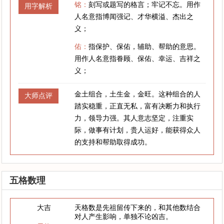
铭：
刻写或题写的格言；牢记不忘。用作
用字解析
人名意指博闻强记、才华横溢、杰出之
义；
佑：
指保护、保佑，辅助、帮助的意思。
用作人名意指眷顾、保佑、幸运、吉祥之
义；
金土组合，土生金，金旺。这种组合的人
大师点评
踏实稳重，正直无私，富有决断力和执行
力，领导力强。其人意志坚定，注重实
际，做事有计划，贵人运好，能获得众人
的支持和帮助取得成功。
五格数理
大吉
天格数是先祖留传下来的，和其他数结合
对人产生影响，单独不论凶吉。