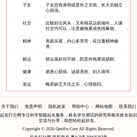
子女
子女恐有身弱或意外之灾病，长大后独立
心很强。
社交
比较好出风头，又有桃花运的倾向，人缘
社交均可以，注意被拖累或色情麻烦。
精神
表面乐观，内心多苦劳，应注重精神修
养。
财运
财运虽好但不稳，防意外拖累或损财。
健康
易患心脏病、泌尿系统、妇人病等。
老运
晚景缺乏天伦之乐，心情烦闷。
关于我们
|
免责声明
|
隐私政策
|
帮助中心
|
网站地图
|
联系我们
起名打分网专注科学智能起名服务，姓名评分测试的研究和相关姓名知识
交流与分享，助您轻松起好名。
Copyright © 2026
Qmdfw.Com
All Rights Reserved.