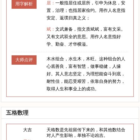
居：
一般指居住或居所，引申为休息，安
用字解析
置，治理；也指居家俭约。用作人名意指
安定、返璞归真之义；
斌：
文武兼备，指文质斌斌，富有文采。
又有文武双全的意思。用作人名意指好
学、勤奋、才华横溢。
木水组合，水生木，木旺。这种组合的人
大师点评
心底善良，富有智慧，做事稳健，人缘
好。其人意志坚定，为理想能奋斗到底，
耐性佳，能忍受艰苦，依靠自身的努力，
取得人生和事业上的成功。
五格数理
大吉
天格数是先祖留传下来的，和其他数结合
对人产生影响，单独不论凶吉。