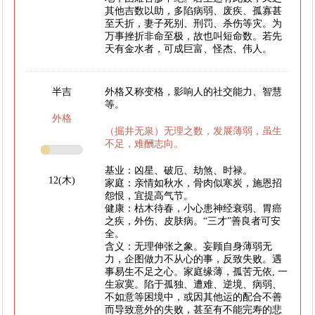
其他吉数以助，多陷病弱、废疾、孤寡甚
至夭折，妻子死别、刑罚、杀伤等灾。为
万事挫折非命至极，故也叫短命数。若先
天有金水者，可成巨富、怪杰、伟人。
半吉
外格又称变格，影响人的社交能力、智慧
等。
外格
（掘井无泉）无理之数，发展薄弱，虽生
不足，难酬志向。
基业：凶星、破厄、劫煞、时禄。
12(木)
家庭：亲情如秋水，骨肉似寒炭，施恩招
怨恨，宜提高气节。
健康：枯木待春，小心患神经衰弱、胃癌
之疾，外伤、皮肤病。“三才”善良者可安
全。
含义：无理伸张之象。妄顾自身薄弱无
力，企图做力不从心的事，反致失败。遇
事易生不足之心。家庭缘薄，孤苦无依, 一
生寂寞。陷于孤独、遭难、逆境、病弱、
不如意等困境中，或因其他运的配合不善
而导致意外的失败，甚至有不能完寿的悲