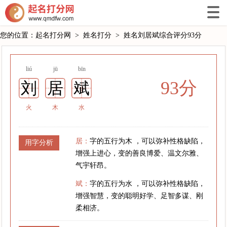
您的位置：
起名打分网
>
姓名打分
>
姓名刘居斌综合评分93分
liú
jū
bīn
93分
刘
居
斌
火
木
水
居：
字的五行为木 ，可以弥补性格缺陷，
用字分析
增强上进心，变的善良博爱、温文尔雅、
气宇轩昂。
斌：
字的五行为水 ，可以弥补性格缺陷，
增强智慧，变的聪明好学、足智多谋、刚
柔相济。