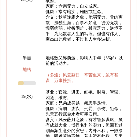
破财。
家庭：六亲无力，自立成家。
健康：常有暗疾，难医或短命。
含义：秋草逢霜之象，脆弱无力。骨肉离
散，孤独生涯，百事不如意，徒劳无功，
懦弱病弱，挫折困难，孤寂乏力，逆境不
平，为此数者人生的写照。但也有伟人、
豪杰出此数者，不过其人生多波折。
半吉
地格数又称前运，影响人中年（36岁）以
前的活动力。
地格
（多难）风云蔽日，辛苦重来，虽有智
谋，万事挫折。
基业：官禄、进田、红艳、财帛、智谋、
19(水)
凶危、破财。
家庭：兄弟成吴越，须思手足情。
健康：病弱、废疾、刑罚、杀伤、短命，
先天五行属金水者可望安康。
含义：风云蔽月之象，有才智多谋略。虽
有成就大业，博得名利的实力，但因其过
刚而频生意外的灾患，内外不和，一败涂
地，困难苦惨不绝。若主运有此数，又乏