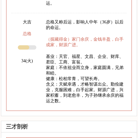
运。
大吉
总格又称后运，影响人中年（36岁）以后
的命运。
总格
（掘藏得金）家门余庆，金钱丰盈，白手
成家，财源广进。
基业：天官、福星、文昌、企业、财库、
34(火)
君臣、工商、富翁。
家庭：不依祖业而立身，家庭圆满，兄弟
和睦。
健康：松柏常青，可望长寿。
含义：天赋幸遇，才略智谋出众。勤俭建
业，克服困难，白手起家。财源广进，兴
家积蓄，到老愈丰，为子孙继承余庆的福
运之数。
三才剖析