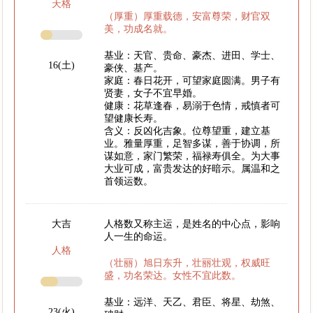
天格
（厚重）厚重载德，安富尊荣，财官双
美，功成名就。
基业：天官、贵命、豪杰、进田、学士、
16(土)
豪侠、基产。
家庭：春日花开，可望家庭圆满。男子有
贤妻，女子不宜早婚。
健康：花草逢春，易溺于色情，戒慎者可
望健康长寿。
含义：反凶化吉象。位尊望重，建立基
业。雅量厚重，足智多谋，善于协调，所
谋如意，家门繁荣，福禄寿俱全。为大事
大业可成，富贵发达的好暗示。属温和之
首领运数。
大吉
人格数又称主运，是姓名的中心点，影响
人一生的命运。
人格
（壮丽）旭日东升，壮丽壮观，权威旺
盛，功名荣达。女性不宜此数。
基业：远洋、天乙、君臣、将星、劫煞、
23(火)