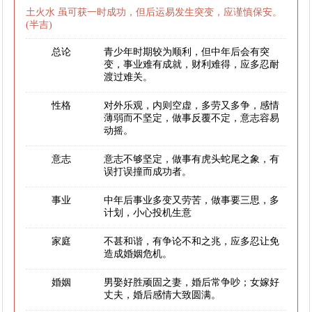
土火水 虽可获一时成功，但后运易发生突变，应谨慎保安。
(半吉)
总论
青少年时期较为顺利，但中年后会有突
变，事业难有成就，财利难得，应多忍耐
渡过难关。
性格
对外乐观，内则空虚，多劳又多争，感情
薄弱而不坚定，做事反覆不定，意志容易
动摇。
意志
意志不够坚定，做事有虎头蛇尾之象，有
误打误撞而成功者。
事业
中年后事业多变又劳苦，做事要三思，多
计划，小心投机生意
家庭
不甚和谐，有争论不和之兆，应多忍让免
造成婚姻危机。
婚姻
男娶好胜顽固之妻，婚后常争吵；女嫁好
丈夫，婚后感情大致圆满。